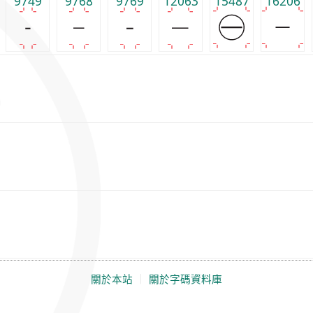
9749
9768
9769
12063
15487
16206
關於本站
｜
關於字碼資料庫