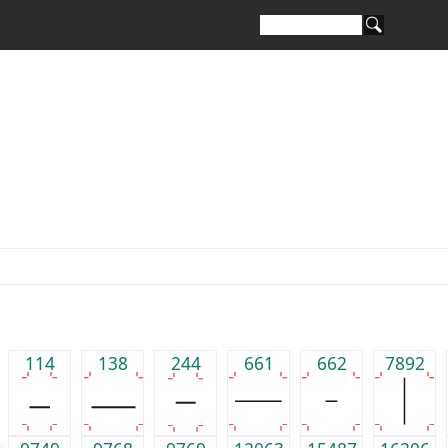
114
138
244
661
662
7892