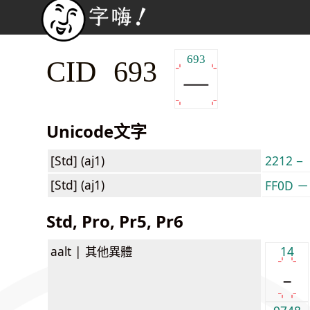
693
CID 693
Unicode文字
[Std] (aj1)
2212 −
[Std] (aj1)
FF0D －
Std, Pro, Pr5, Pr6
aalt |
其他異體
14