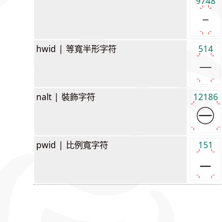
9748
hwid |
等寬半形字符
514
nalt |
裝飾字符
12186
pwid |
比例寬字符
151