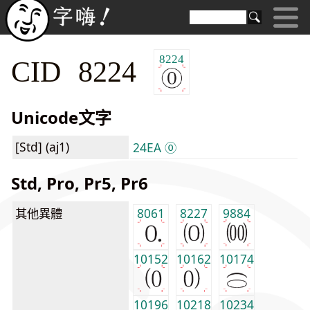
8224
CID 8224
Unicode文字
[Std] (aj1)
24EA ⓪
Std, Pro, Pr5, Pr6
其他異體
8061
8227
9884
10152
10162
10174
10196
10218
10234