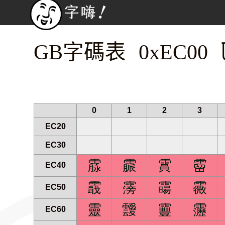
GB字碼表 0xEC00
0
1
2
3
EC20
EC30
霡
霢
霣
霤
EC40
霵
霶
霷
霺
EC50
靈
靉
靊
靋
EC60