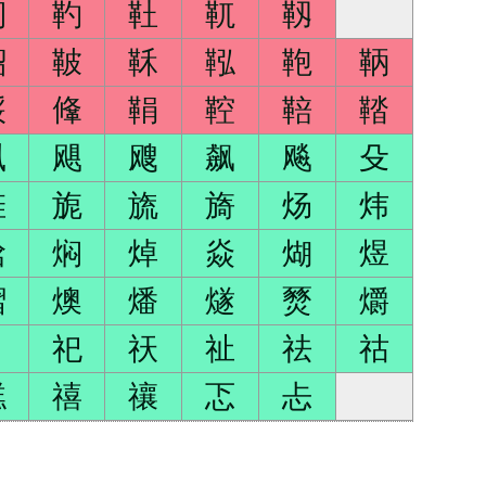
靭
靮
靯
靰
靱
鞀
鞁
鞂
鞃
鞄
鞆
鞖
鞗
鞙
鞚
鞛
鞜
飒
飓
飕
飙
飚
殳
旌
旎
旒
旖
炀
炜
焓
焖
焯
焱
煳
煜
熠
燠
燔
燧
燹
爝
礻
祀
祆
祉
祛
祜
禚
禧
禳
忑
忐