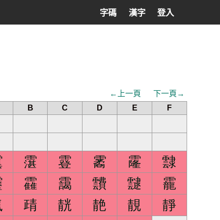
字碼
漢字
登入
←上一頁
下一頁→
B
C
D
E
F
霬
霮
霯
霱
霳
霴
靂
靃
靄
靅
靆
靇
靔
靕
靗
靘
靚
靜