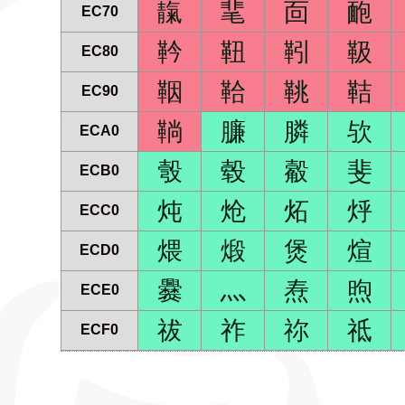
靝
靟
靣
靤
EC70
靲
靵
靷
靸
EC80
鞇
鞈
鞉
鞊
EC90
鞝
臁
膦
欤
ECA0
彀
毂
觳
斐
ECB0
炖
炝
炻
烀
ECC0
煨
煅
煲
煊
ECD0
爨
灬
焘
煦
ECE0
祓
祚
祢
祗
ECF0