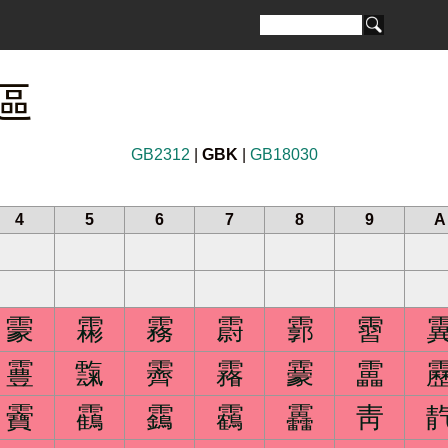
 區
GB2312
|
GBK
|
GB18030
4
5
6
7
8
9
A
霥
霦
霧
霨
霩
霫
霻
霼
霽
霿
靀
靁
靌
靍
靎
靏
靐
靑