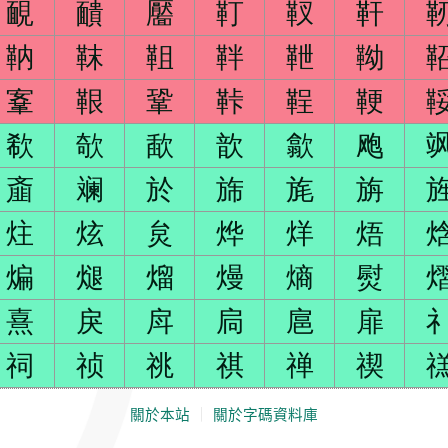
靦
靧
靨
靪
靫
靬
靹
靺
靻
靽
靾
靿
鞌
鞎
鞏
鞐
鞓
鞕
欷
欹
歃
歆
歙
飑
齑
斓
於
旆
旄
旃
炷
炫
炱
烨
烊
焐
煸
煺
熘
熳
熵
熨
熹
戾
戽
扃
扈
扉
祠
祯
祧
祺
禅
禊
關於本站
｜
關於字碼資料庫