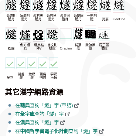
源流明
源流明
源石黑
源石黑
源泉圓
源泉圓
一點明
體月
體丹
體月
體丹
體月
體丹
體
芫荽
KleeOne
俐方體
精品點
匯文明
得意
饅頭黑
辰宇落
粉圓
11
陣7
朝體
Oradano
黑
體
雁體
凝書
激燃
蘭陽
李漢
金萱
體
體
明體
港楷
其它漢字網路資源
在
萌典
查詢「燧」字 (華語)
在
全字庫
查詢「燧」字
在
漢典
查詢「燧」字
在
中國哲學書電子化計劃
查詢「燧」字