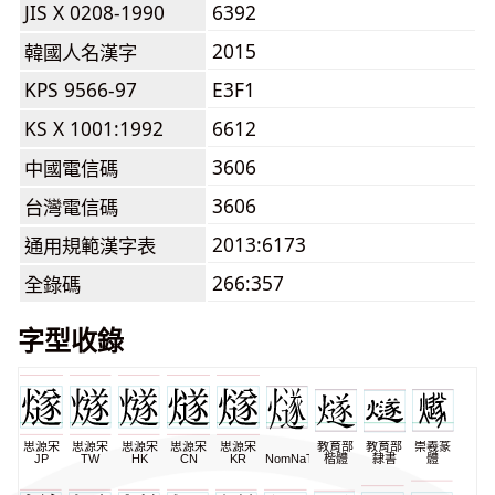
JIS X 0208-1990
6392
2015
韓國人名漢字
KPS 9566-97
E3F1
KS X 1001:1992
6612
3606
中國電信碼
3606
台灣電信碼
2013:6173
通用規範漢字表
266:357
全錄碼
字型收錄
思源宋
思源宋
思源宋
思源宋
思源宋
教育部
教育部
崇羲篆
JP
TW
HK
CN
KR
NomNaTong
楷體
隸書
體