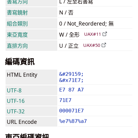
書寫方向
L / 左至右書寫
書寫鏡射
N / 否
組合類別
0 / Not_Reordered; 無
東亞寬度
W / 全形
UAX#11
直排方向
U / 正立
UAX#50
編碼資訊
HTML Entity
&#29159;
&#x71E7;
UTF-8
E7 87 A7
UTF-16
71E7
UTF-32
000071E7
URL Encode
%e7%87%a7
東亞編碼資訊