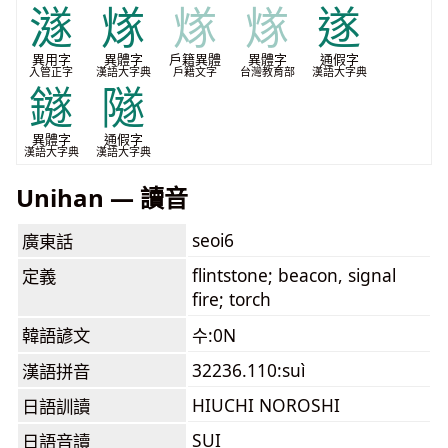
澻
煫
煫
煫
遂
異用字
異體字
戶籍異體
異體字
通假字
入管正字
漢語大字典
戶籍文字
台灣教育部
漢語大字典
鐩
隧
異體字
通假字
漢語大字典
漢語大字典
Unihan — 讀音
seoi6
廣東話
flintstone; beacon, signal
定義
fire; torch
韓語諺文
수:0N
32236.110:suì
漢語拼音
HIUCHI NOROSHI
日語訓讀
SUI
日語音讀