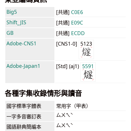
Big5
[共通]
C0E6
Shift_JIS
[共通]
E09C
GB
[共通]
ECDD
Adobe-CNS1
[CNS1-0]
5123
Adobe-Japan1
[Std] (aj1)
5591
各種字集收錄情形與讀音
國字標準字體表
常用字（甲表）
ㄙㄨㄟˋ
一字多音審訂表
ㄙㄨㄟˋ
國語辭典簡編本