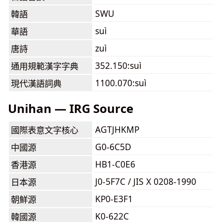
SWU
韓語
suì
華語
zuì
唐詩
352.150:suì
通用規範漢字字典
1100.070:suì
現代漢語詞典
Unihan — IRG Source
AGTJHKMP
國際表意文字核心
G0-6C5D
中國源
HB1-C0E6
香港源
J0-5F7C / JIS X 0208-1990
日本源
KP0-E3F1
朝鮮源
K0-622C
韓國源