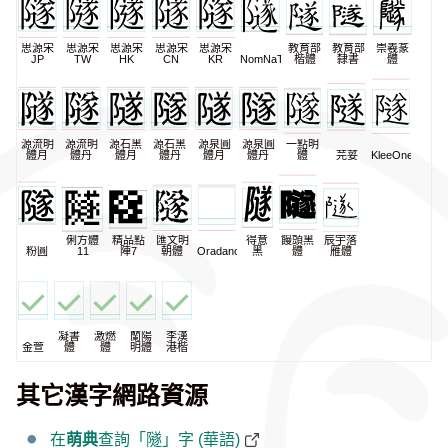
思源宋
思源宋
思源宋
思源宋
思源宋
教育部
教育部
崇羲篆
JP
TW
HK
CN
KR
NomNaTong
楷體
隸書
體
源流明
源流明
源石黑
源石黑
源泉圓
源泉圓
一點明
體月
體丹
體月
體丹
體月
體丹
體
芫荽
KleeOne
俐方體
精品點
匯文明
得意
饅頭黑
辰宇落
粉圓
11
陣7
朝體
Oradano
黑
體
雁體
凝書
激燃
蘭陽
李漢
金萱
體
體
明體
港楷
其它漢字網路資源
在
萌典
查詢「隧」字 (華語)