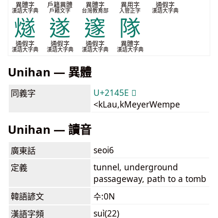
異體字
戶籍異體
異體字
異用字
通假字
漢語大字典
戶籍文字
台灣教育部
入管正字
漢語大字典
燧
遂
邃
隊
通假字
通假字
通假字
異體字
漢語大字典
漢語大字典
漢語大字典
漢語大字典
Unihan — 異體
U+2145E 𡑞
同義字
<kLau,kMeyerWempe
Unihan — 讀音
seoi6
廣東話
tunnel, underground
定義
passageway, path to a tomb
韓語諺文
수:0N
suì(22)
漢語字頻