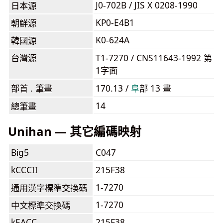
J0-702B / JIS X 0208-1990
日本源
KP0-E4B1
朝鮮源
K0-624A
韓國源
台灣源
T1-7270 / CNS11643-1992 第
1字面
部首 . 筆畫
170.13 /
⾩
部 13 畫
14
總筆畫
Unihan — 其它編碼映射
Big5
C047
kCCCII
215F38
1-7270
通用漢字標準交換碼
1-7270
中文標準交換碼
kEACC
215F38