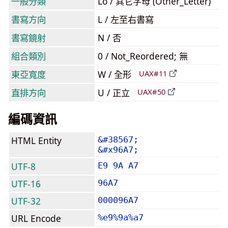
一般分類
Lo / 其它字母 (Other_Letter)
書寫方向
L / 左至右書寫
書寫鏡射
N / 否
組合類別
0 / Not_Reordered; 無
東亞寬度
W / 全形
UAX#11
直排方向
U / 正立
UAX#50
編碼資訊
HTML Entity
&#38567;
&#x96A7;
UTF-8
E9 9A A7
UTF-16
96A7
UTF-32
000096A7
URL Encode
%e9%9a%a7