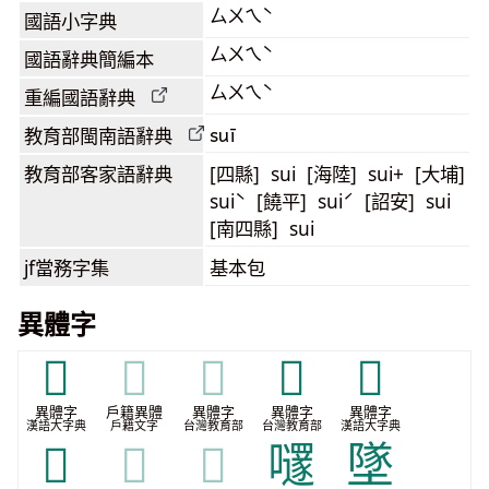
ㄙㄨㄟˋ
國語小字典
ㄙㄨㄟˋ
國語辭典簡編本
ㄙㄨㄟˋ
重編國語辭典
suī
教育部閩南語
辭典
教育部客家語
辭典
[四縣] sui [海陸] sui+ [大埔]
suiˋ [饒平] suiˊ [詔安] sui
[南四縣] sui
jf當務字集
基本包
異體字
𡑞
𡑞
𡑞
𨺅
𨽛
異體字
戶籍異體
異體字
異體字
異體字
漢語大字典
戶籍文字
台灣教育部
台灣教育部
漢語大字典
𨽡
𨽡
𨽡
嚺
墜