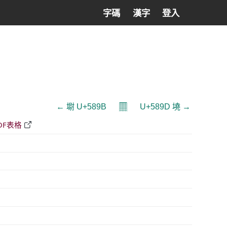
字碼
漢字
登入
𝄜
← 墛 U+589B
U+589D 墝 →
DF表格