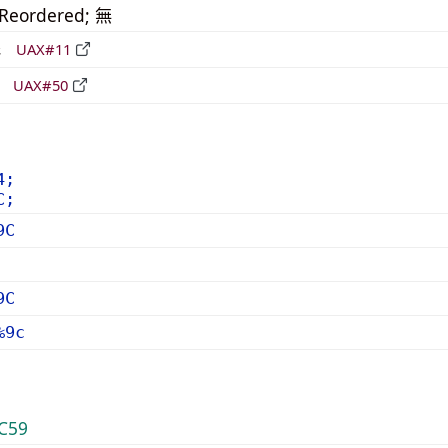
_Reordered; 無
形
UAX#11
立
UAX#50
4;
C;
9C
9C
%9c
C59