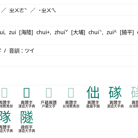
 ／ ㄓㄨㄜˋ ／ ˙ㄓㄨㄟ
ui, zui [海陸] chui+, zhuiˇ [大埔] chuiˋ, zui^ [饒平] 
 / 音訓：ツイ
𨼾
𨽎
𨽎
𨽎
㑁
䃍
異體字
異體字
戶籍異體
異體字
異體字
異體字
異
灣教育部
漢語大字典
戶籍文字
台灣教育部
龍龕手鏡
漢語大字典
台灣
隊
隧
異體字
通假字
語大字典
漢語大字典