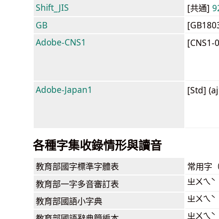
Shift_JIS
[共通]
9
GB
[GB180
Adobe-CNS1
[CNS1-
Adobe-Japan1
[Std] (a
各種字集收錄情形與讀音
教育部
國字標準字體表
常用字
ㄓㄨㄟˋ
教育部
一字多音審訂表
ㄓㄨㄟˋ
教育部
國語小字典
ㄓㄨㄟˋ
教育部
國語辭典簡編本