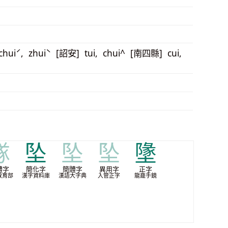
chuiˊ, zhuiˋ [詔安] tui, chui^ [南四縣] cui,
䃍
坠
坠
坠
墬
體字
簡化字
簡體字
異用字
正字
教育部
漢字資料庫
漢語大字典
入管正字
龍龕手鏡