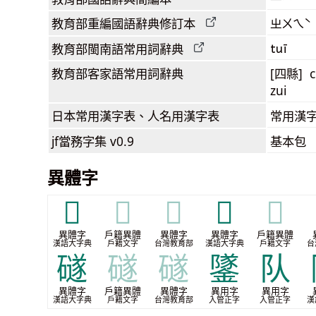
教育部
重編國語辭典
修訂本
ㄓㄨㄟˋ
tuī
教育部閩南語
常用詞
辭典
教育部客家語
常用詞
辭典
[四縣] c
zui
日本常用漢字表
、人名用漢字表
常用漢字
jf當務字集
v0.9
基本包
異體字
𨺵
𨺵
𨺵
𨼾
𨼾
異體字
戶籍異體
異體字
異體字
戶籍異體
漢語大字典
戶籍文字
台灣教育部
漢語大字典
戶籍文字
台
礈
礈
礈
鐆
队
異體字
戶籍異體
異體字
異用字
異用字
漢語大字典
戶籍文字
台灣教育部
入管正字
入管正字
漢