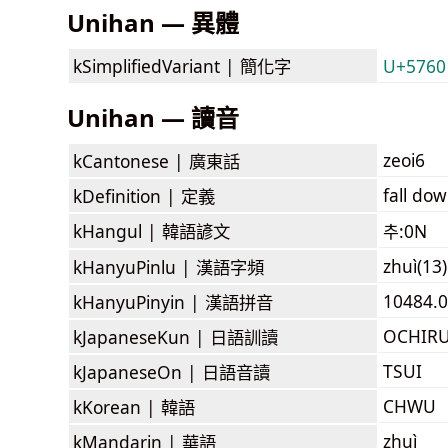
Unihan — 異體
kSimplifiedVariant |
簡化字
U+5760
Unihan — 讀音
zeoi6
kCantonese |
廣東話
fall dow
kDefinition |
定義
kHangul |
韓語諺文
추:0N
zhuì(13)
kHanyuPinlu |
漢語字頻
10484.0
kHanyuPinyin |
漢語拼音
OCHIR
kJapaneseKun |
日語訓讀
TSUI
kJapaneseOn |
日語音讀
CHWU
kKorean |
韓語
zhuì
kMandarin |
華語