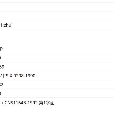
1:zhuì
P
9
59
 / JIS X 0208-1990
B2
D
3 / CNS11643-1992 第1字面
8