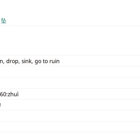
 坠
n, drop, sink, go to ruin
60:zhuì
U