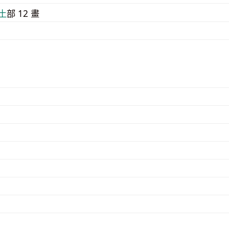
⼟
部 12 畫