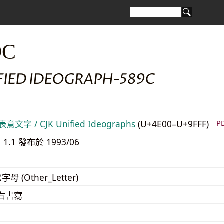
9C
IFIED IDEOGRAPH-589C
意文字 / CJK Unified Ideographs
(U+4E00–U+9FFF)
P
e 1.1 發布於 1993/06
字母 (Other_Letter)
至右書寫