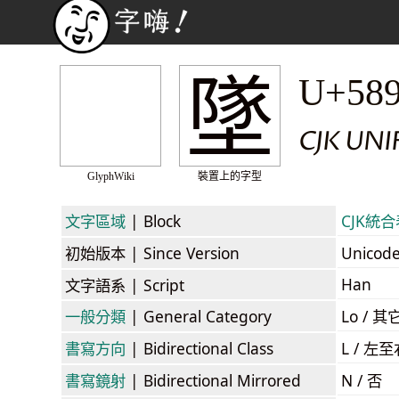
墜
U+58
CJK UN
GlyphWiki
裝置上的字型
文字區域
| Block
CJK統合表
初始版本
| Since Version
Unicod
Han
文字語系
| Script
一般分類
| General Category
Lo / 其它
書寫方向
| Bidirectional Class
L / 左
書寫鏡射
| Bidirectional Mirrored
N / 否