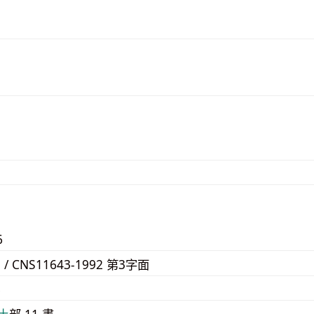
6
5 / CNS11643-1992 第3字面
8
⼟
部 11 畫