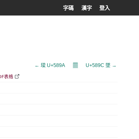
字碼
漢字
登入
𝄜
← 墚 U+589A
U+589C 墜 →
DF表格