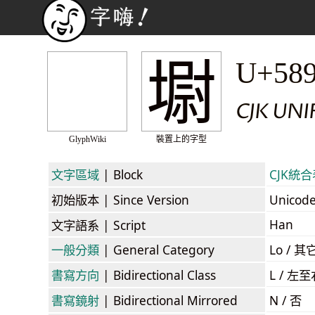
墛
U+58
CJK UN
GlyphWiki
裝置上的字型
文字區域
| Block
CJK統合表
初始版本
| Since Version
Unicod
Han
文字語系
| Script
一般分類
| General Category
Lo / 其它
書寫方向
| Bidirectional Class
L / 左
書寫鏡射
| Bidirectional Mirrored
N / 否