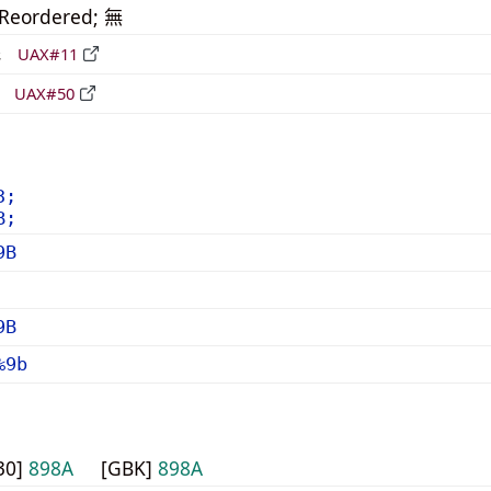
_Reordered; 無
形
UAX#11
立
UAX#50
3;
B;
9B
9B
%9b
30]
898A
[GBK]
898A