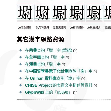
源流明體月
源流明體丹
源石黑體月
源石黑體丹
源泉圓體月
源泉
其它漢字網路資源
在
萌典
查詢「墛」字 (華語)
在
全字庫
查詢「墛」字
在
漢典
查詢「墛」字
在
中國哲學書電子化計劃
查詢「墛」字
在
Unihan 資料庫
查詢「墛」字
CHISE Project
的表意文字描述等資料
GlyphWiki
上的「u589b」