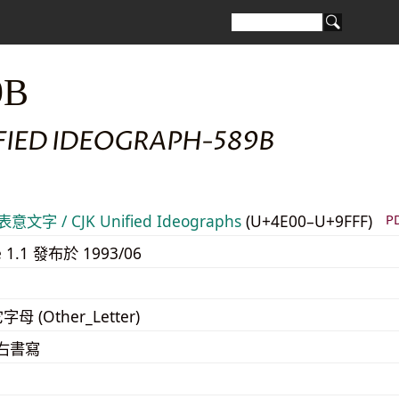
9B
IFIED IDEOGRAPH-589B
意文字 / CJK Unified Ideographs
(U+4E00–U+9FFF)
P
e 1.1 發布於 1993/06
字母 (Other_Letter)
至右書寫