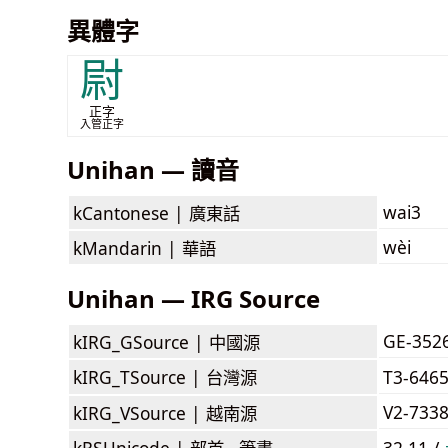
異體字
尉
正字
入管正字
Unihan — 讀音
wai3
kCantonese |
廣東話
wèi
kMandarin |
華語
Unihan — IRG Source
GE-352
kIRG_GSource |
中國源
kIRG_TSource |
台灣源
T3-646
V2-733
kIRG_VSource |
越南源
kRSUnicode |
部首 . 筆畫
32.11 /