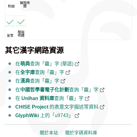
饅頭黑
粉圓
體
蘭陽
金萱
明體
其它漢字網路資源
在
萌典
查詢「靃」字 (華語)
在
全字庫
查詢「靃」字
在
漢典
查詢「靃」字
在
中國哲學書電子化計劃
查詢「靃」字
在
Unihan 資料庫
查詢「靃」字
CHISE Project
的表意文字描述等資料
GlyphWiki
上的「u9743」
關於本站
｜
關於字碼資料庫