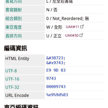
書寫方向
L / 左至右書寫
書寫鏡射
N / 否
組合類別
0 / Not_Reordered; 無
東亞寬度
W / 全形
UAX#11
直排方向
U / 正立
UAX#50
編碼資訊
HTML Entity
&#38723;
&#x9743;
UTF-8
E9 9D 83
UTF-16
9743
UTF-32
00009743
URL Encode
%e9%9d%83
東亞編碼資訊