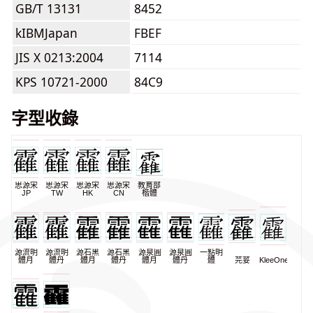
GB/T 13131
8452
kIBMJapan
FBEF
JIS X 0213:2004
7114
KPS 10721-2000
84C9
字型收錄
思源宋
思源宋
思源宋
思源宋
教育部
JP
TW
HK
CN
楷體
源流明
源流明
源石黑
源石黑
源泉圓
源泉圓
一點明
體月
體丹
體月
體丹
體月
體丹
體
芫荽
KleeOne