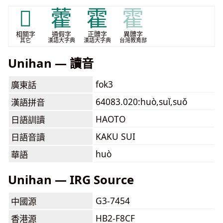
𱁫
藿
霍
霍
相關字
通假字
正體字
異體字
其它
漢語大字典
漢語大字典
台灣教育部
Unihan — 讀音
fok3
廣東話
64083.020:huò,suǐ,suǒ
漢語拼音
HAOTO
日語訓讀
KAKU SUI
日語音讀
huò
華語
Unihan — IRG Source
G3-7454
中國源
HB2-F8CF
香港源