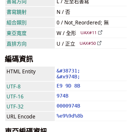
書寫方向
L / 左至右書寫
書寫鏡射
N / 否
組合類別
0 / Not_Reordered; 無
東亞寬度
W / 全形
UAX#11
直排方向
U / 正立
UAX#50
編碼資訊
HTML Entity
&#38731;
&#x974B;
UTF-8
E9 9D 8B
UTF-16
974B
UTF-32
0000974B
URL Encode
%e9%9d%8b
東亞編碼資訊