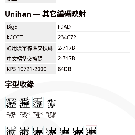
Unihan — 其它編碼映射
Big5
F9AD
kCCCII
234C72
2-717B
通用漢字標準交換碼
2-717B
中文標準交換碼
KPS 10721-2000
84DB
字型收錄
思源宋
思源宋
思源宋
教育部
TW
HK
CN
楷體