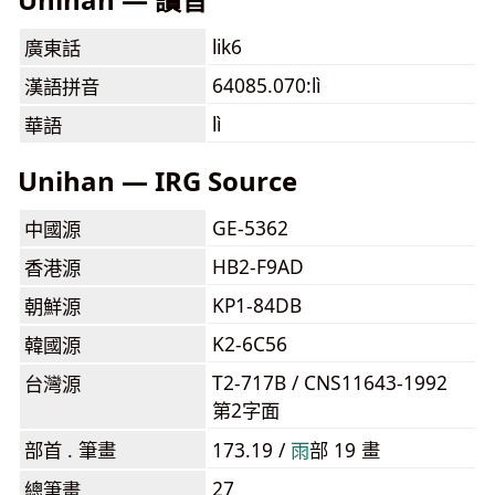
lik6
廣東話
64085.070:lì
漢語拼音
lì
華語
Unihan — IRG Source
GE-5362
中國源
HB2-F9AD
香港源
KP1-84DB
朝鮮源
K2-6C56
韓國源
T2-717B / CNS11643-1992
台灣源
第2字面
部首 . 筆畫
173.19 /
⾬
部 19 畫
27
總筆畫