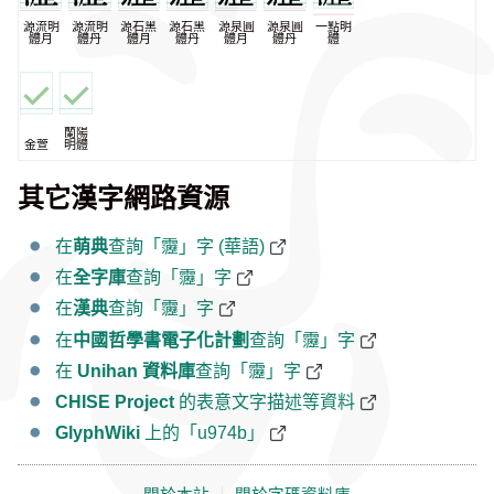
源流明
源流明
源石黑
源石黑
源泉圓
源泉圓
一點明
體月
體丹
體月
體丹
體月
體丹
體
蘭陽
金萱
明體
其它漢字網路資源
在
萌典
查詢「靋」字 (華語)
在
全字庫
查詢「靋」字
在
漢典
查詢「靋」字
在
中國哲學書電子化計劃
查詢「靋」字
在
Unihan 資料庫
查詢「靋」字
CHISE Project
的表意文字描述等資料
GlyphWiki
上的「u974b」