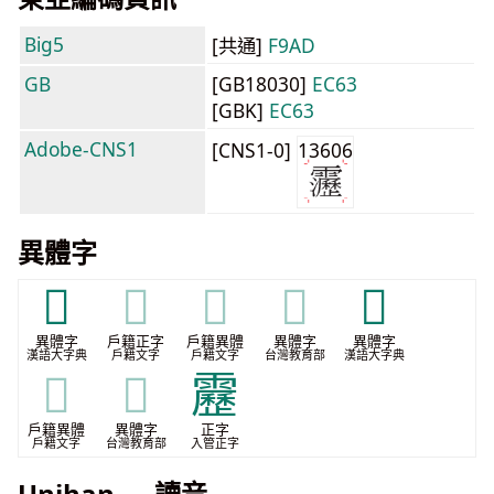
Big5
[共通]
F9AD
GB
[GB18030]
EC63
[GBK]
EC63
Adobe-CNS1
[CNS1-0]
13606
異體字
𩄞
𩄞
𩄞
𩄞
𩅩
異體字
戶籍正字
戶籍異體
異體字
異體字
漢語大字典
戶籍文字
戶籍文字
台灣教育部
漢語大字典
𩅩
𩅩
靂
戶籍異體
異體字
正字
戶籍文字
台灣教育部
入管正字
Unihan — 讀音