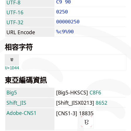
UTF-8
C9 90
UTF-16
0250
UTF-32
00000250
URL Encode
%c9%90
相容字符
ᵄ
U+1D44
東亞編碼資訊
Big5
[Big5-HKSCS]
C8F6
Shift_JIS
[Shift_JISX0213]
8652
Adobe-CNS1
[CNS1-3]
18835