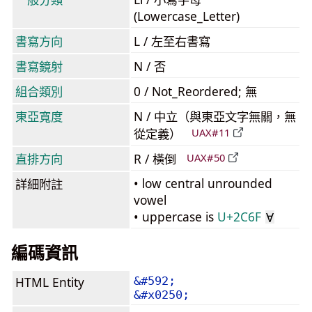
(Lowercase_Letter)
書寫方向
L / 左至右書寫
書寫鏡射
N / 否
組合類別
0 / Not_Reordered; 無
東亞寬度
N / 中立（與東亞文字無關，無
從定義）
UAX#11
直排方向
R / 橫倒
UAX#50
• low central unrounded
詳細附註
vowel
• uppercase is
U+2C6F
Ɐ
編碼資訊
HTML Entity
&#592;
&#x0250;