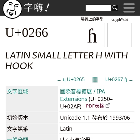
裝置上的字型
GlyphWiki
ɦ
U+0266
LATIN SMALL LETTER H WITH
HOOK
𝄜
← ɥ U+0265
U+0267 ɧ →
文字區域
國際音標擴展 / IPA
Extensions
(U+0250–
U+02AF)
PDF表格
初始版本
Unicode 1.1 發布於 1993/06
Latin
文字語系
一般分類
Ll / 小寫字母