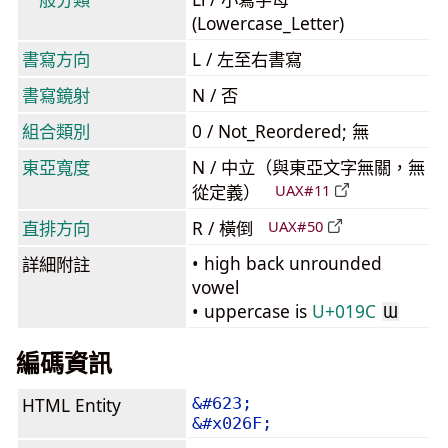
(Lowercase_Letter)
書寫方向
L / 左至右書寫
書寫鏡射
N / 否
組合類別
0 / Not_Reordered; 無
東亞寬度
N / 中立（與東亞文字無關，無
從定義）
UAX#11
直排方向
R / 橫倒
UAX#50
• high back unrounded
詳細附註
vowel
• uppercase is
U+019C
Ɯ
編碼資訊
HTML Entity
&#623;
&#x026F;