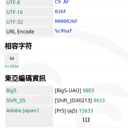
UTF-8
C9 AF
UTF-16
026F
UTF-32
0000026F
URL Encode
%c9%af
相容字符
ᵚ
U+1D5A
東亞編碼資訊
Big5
[Big5-UAO]
9BE0
Shift_JIS
[Shift_JISX0213]
8653
Adobe-Japan1
[Pr5] (aj5)
15833