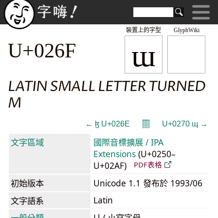
裝置上的字型
GlyphWiki
ɯ
U+026F
LATIN SMALL LETTER TURNED
M
𝄜
← ɮ U+026E
U+0270 ɰ →
文字區域
國際音標擴展 / IPA
Extensions
(U+0250–
U+02AF)
PDF表格
初始版本
Unicode 1.1 發布於 1993/06
Latin
文字語系
一般分類
Ll / 小寫字母