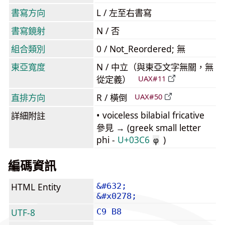
書寫方向
L / 左至右書寫
書寫鏡射
N / 否
組合類別
0 / Not_Reordered; 無
東亞寬度
N / 中立（與東亞文字無關，無
從定義）
UAX#11
直排方向
R / 橫倒
UAX#50
• voiceless bilabial fricative
詳細附註
參見 → (greek small letter
phi -
U+03C6
)
φ
編碼資訊
HTML Entity
&#632;
&#x0278;
UTF-8
C9 B8