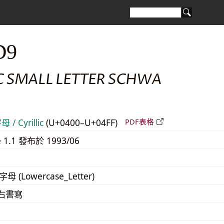
D9
IC SMALL LETTER SCHWA
/ Cyrillic
(U+0400–U+04FF)
PDF表格
e 1.1 發布於 1993/06
字母 (Lowercase_Letter)
至右書寫