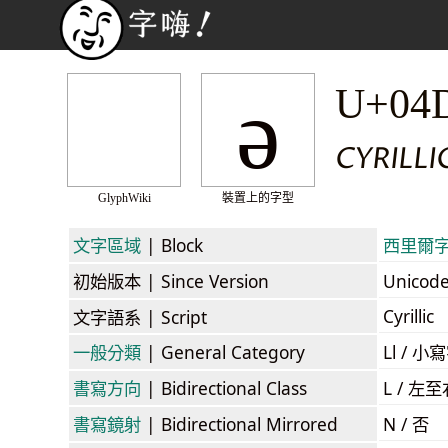
ә
U+04
CYRILL
GlyphWiki
裝置上的字型
文字區域
| Block
西里爾字母 
初始版本
| Since Version
Unicod
Cyrillic
文字語系
| Script
一般分類
| General Category
Ll / 小寫
書寫方向
| Bidirectional Class
L / 左
書寫鏡射
| Bidirectional Mirrored
N / 否