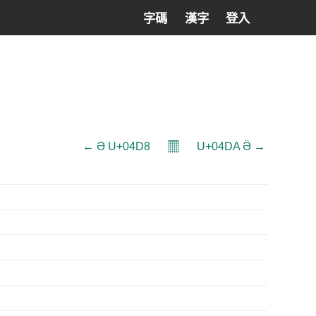
字碼
漢字
登入
𝄜
← Ә U+04D8
U+04DA Ӛ →