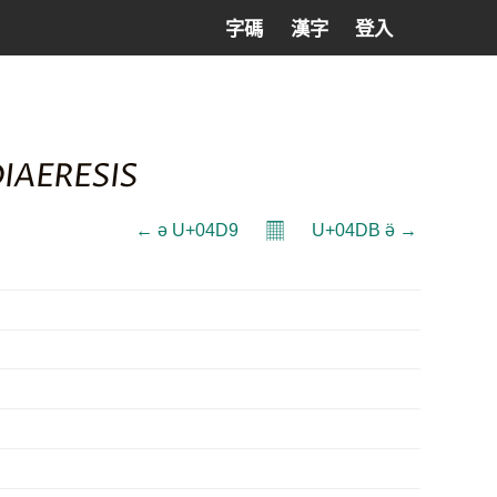
字碼
漢字
登入
IAERESIS
𝄜
← ә U+04D9
U+04DB ӛ →