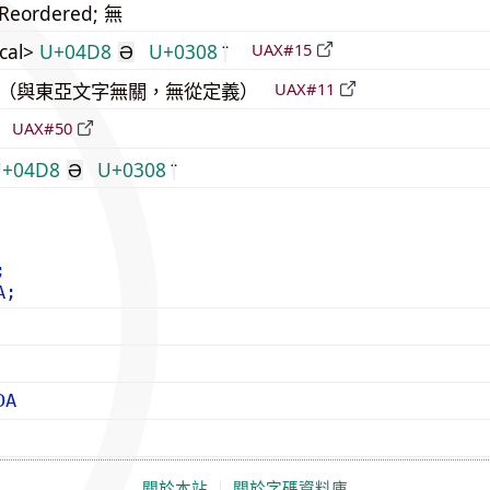
_Reordered; 無
cal>
U+04D8
U+0308
UAX#15
Ә
中立（與東亞文字無關，無從定義）
UAX#11
倒
UAX#50
+04D8
U+0308
Ә
;
A;
DA
關於本站
｜
關於字碼資料庫