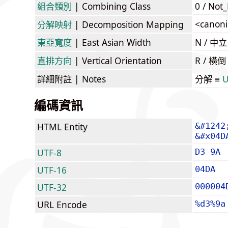
組合類別
| Combining Class
0 / Not
<canoni
分解映射
| Decomposition Mapping
東亞寬度
| East Asian Width
N / 
直排方向
| Vertical Orientation
R / 橫
詳細附註
| Notes
分解 ≡
U
編碼資訊
HTML Entity
&#1242
&#x04D
UTF-8
D3 9A
UTF-16
04DA
UTF-32
000004
URL Encode
%d3%9a