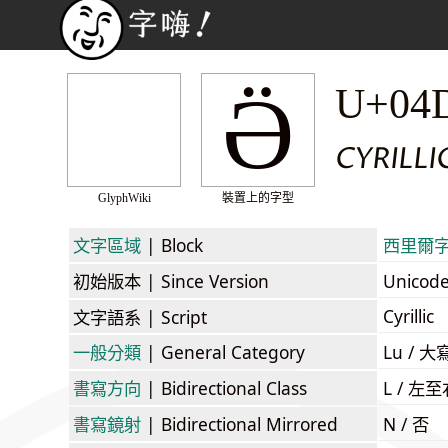
Ӛ
U+04
CYRILLI
GlyphWiki
裝置上的字型
文字區域
| Block
西里爾字母 
初始版本
| Since Version
Unicod
Cyrillic
文字語系
| Script
一般分類
| General Category
Lu / 大
書寫方向
| Bidirectional Class
L / 左
書寫鏡射
| Bidirectional Mirrored
N / 否