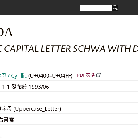
DA
C CAPITAL LETTER SCHWA WITH D
/ Cyrillic
(U+0400–U+04FF)
PDF表格
e 1.1 發布於 1993/06
寫字母 (Uppercase_Letter)
至右書寫