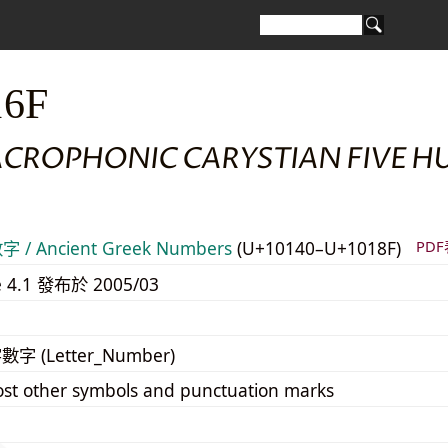
16F
ACROPHONIC CARYSTIAN FIVE 
/ Ancient Greek Numbers
(U+10140–U+1018F)
PD
e 4.1 發布於 2005/03
字數字 (Letter_Number)
st other symbols and punctuation marks