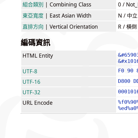
組合類別
| Combining Class
0 / Not
東亞寬度
| East Asian Width
N / 
直排方向
| Vertical Orientation
R / 橫
編碼資訊
HTML Entity
&#6590
&#x101
UTF-8
F0 90 
UTF-16
D800 D
UTF-32
000101
URL Encode
%f0%90
%ed%a0