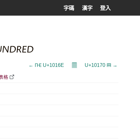
字碼
漢字
登入
HUNDRED
𝄜
← 𐅮 U+1016E
U+10170 𐅰 →
F表格