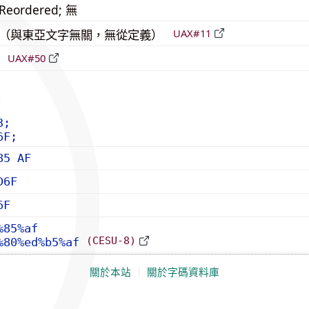
_Reordered; 無
中立（與東亞文字無關，無從定義）
UAX#11
倒
UAX#50
3;
6F;
85 AF
D6F
6F
%85%af
(CESU-8)
%80%ed%b5%af
關於本站
｜
關於字碼資料庫