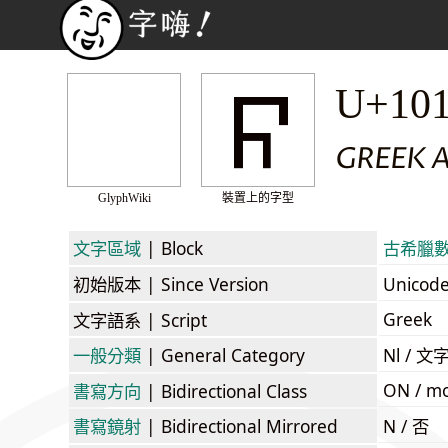
𐅯
U+10
GREEK 
GlyphWiki
裝置上的字型
文字區域
| Block
古希臘數字 
初始版本
| Since Version
Unicod
Greek
文字語系
| Script
一般分類
| General Category
Nl / 文
ON / mo
書寫方向
| Bidirectional Class
書寫鏡射
| Bidirectional Mirrored
N / 否