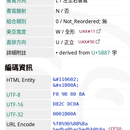
書寫方向
L / 左至右書寫
書寫鏡射
N / 否
組合類別
0 / Not_Reordered; 無
東亞寬度
W / 全形
UAX#11
直排方向
U / 正立
UAX#50
詳細附註
• derived from
U+5B87
宇
編碼資訊
HTML Entity
&#110602;
&#x1B00A;
UTF-8
F0 9B 80 8A
UTF-16
D82C DC0A
UTF-32
0001B00A
URL Encode
%f0%9b%80%8a
(CESU-
%ed%a0%ac%ed%b0%8a