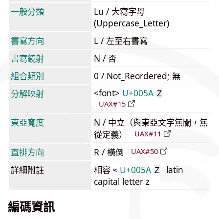
一般分類
Lu / 大寫字母
(Uppercase_Letter)
書寫方向
L / 左至右書寫
書寫鏡射
N / 否
組合類別
0 / Not_Reordered; 無
<font>
U+005A
分解映射
Z
UAX#15
東亞寬度
N / 中立（與東亞文字無關，無
從定義）
UAX#11
直排方向
R / 橫倒
UAX#50
詳細附註
相容 ≈
U+005A
latin
Z
capital letter z
編碼資訊