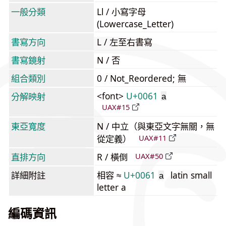
一般分類
Ll / 小寫字母
(Lowercase_Letter)
書寫方向
L / 左至右書寫
書寫鏡射
N / 否
組合類別
0 / Not_Reordered; 無
<font>
U+0061
分解映射
a
UAX#15
東亞寬度
N / 中立（與東亞文字無關，無
從定義）
UAX#11
直排方向
R / 橫倒
UAX#50
詳細附註
相容 ≈
U+0061
latin small
a
letter a
編碼資訊