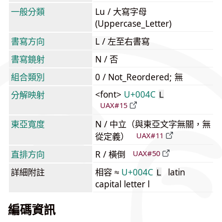
一般分類
Lu / 大寫字母
(Uppercase_Letter)
書寫方向
L / 左至右書寫
書寫鏡射
N / 否
組合類別
0 / Not_Reordered; 無
<font>
U+004C
分解映射
L
UAX#15
東亞寬度
N / 中立（與東亞文字無關，無
從定義）
UAX#11
直排方向
R / 橫倒
UAX#50
詳細附註
相容 ≈
U+004C
latin
L
capital letter l
編碼資訊