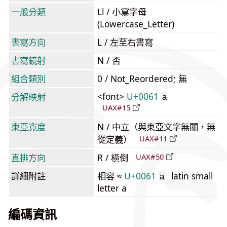
一般分類
Ll / 小寫字母
(Lowercase_Letter)
書寫方向
L / 左至右書寫
書寫鏡射
N / 否
組合類別
0 / Not_Reordered; 無
<font>
U+0061
分解映射
a
UAX#15
東亞寬度
N / 中立（與東亞文字無關，無
從定義）
UAX#11
直排方向
R / 橫倒
UAX#50
詳細附註
相容 ≈
U+0061
latin small
a
letter a
編碼資訊