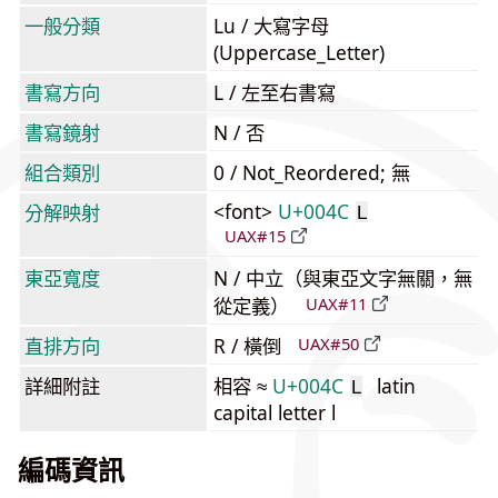
一般分類
Lu / 大寫字母
(Uppercase_Letter)
書寫方向
L / 左至右書寫
書寫鏡射
N / 否
組合類別
0 / Not_Reordered; 無
<font>
U+004C
分解映射
L
UAX#15
東亞寬度
N / 中立（與東亞文字無關，無
從定義）
UAX#11
直排方向
R / 橫倒
UAX#50
詳細附註
相容 ≈
U+004C
latin
L
capital letter l
編碼資訊