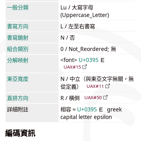
一般分類
Lu / 大寫字母
(Uppercase_Letter)
書寫方向
L / 左至右書寫
書寫鏡射
N / 否
組合類別
0 / Not_Reordered; 無
<font>
U+0395
分解映射
Ε
UAX#15
東亞寬度
N / 中立（與東亞文字無關，無
從定義）
UAX#11
直排方向
R / 橫倒
UAX#50
詳細附註
相容 ≈
U+0395
greek
Ε
capital letter epsilon
編碼資訊