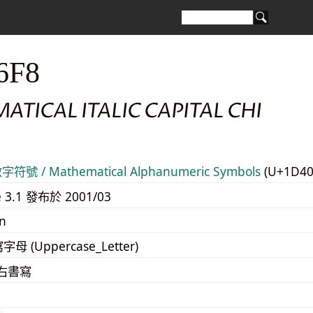
6F8
TICAL ITALIC CAPITAL CHI
號 / Mathematical Alphanumeric Symbols
(U+1D40
e 3.1 發布於 2001/03
n
寫字母 (Uppercase_Letter)
至右書寫