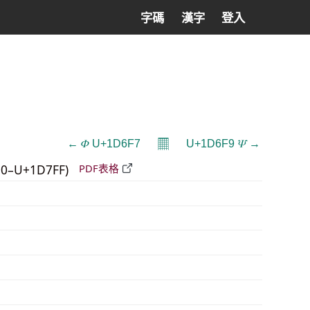
字碼
漢字
登入
𝄜
← 𝛷 U+1D6F7
U+1D6F9 𝛹 →
0–U+1D7FF)
PDF表格