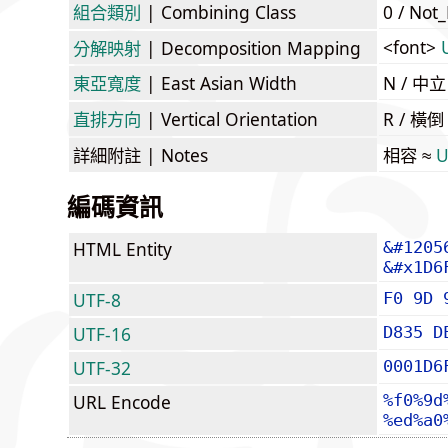
組合類別
| Combining Class
0 / Not
<font>
分解映射
| Decomposition Mapping
東亞寬度
| East Asian Width
N / 
直排方向
| Vertical Orientation
R / 橫
詳細附註
| Notes
相容 ≈
U
編碼資訊
HTML Entity
&#1205
&#x1D6
UTF-8
F0 9D 
UTF-16
D835 D
UTF-32
0001D6
URL Encode
%f0%9d
%ed%a0