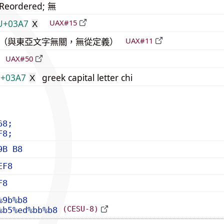
_Reordered; 無
U+03A7
UAX#15
Χ
中立（與東亞文字無關，無從定義）
UAX#11
倒
UAX#50
+03A7
greek capital letter chi
Χ
68;
F8;
9B B8
EF8
F8
%9b%b8
(CESU-8)
%b5%ed%bb%b8