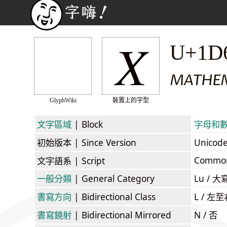
𝛸
U+1D
MATHEMA
GlyphWiki
裝置上的字型
文字區域
| Block
字母和數字符
初始版本
| Since Version
Unicod
Commo
文字語系
| Script
一般分類
| General Category
Lu / 大
書寫方向
| Bidirectional Class
L / 左
書寫鏡射
| Bidirectional Mirrored
N / 否