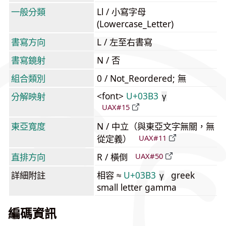
一般分類
Ll / 小寫字母
(Lowercase_Letter)
書寫方向
L / 左至右書寫
書寫鏡射
N / 否
組合類別
0 / Not_Reordered; 無
<font>
U+03B3
分解映射
γ
UAX#15
東亞寬度
N / 中立（與東亞文字無關，無
從定義）
UAX#11
直排方向
R / 橫倒
UAX#50
詳細附註
相容 ≈
U+03B3
greek
γ
small letter gamma
編碼資訊