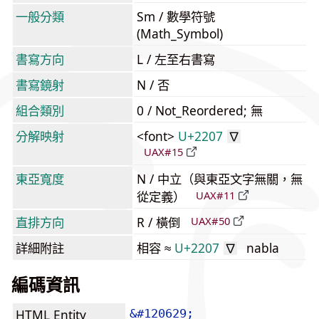
一般分類
Sm / 數學符號
(Math_Symbol)
書寫方向
L / 左至右書寫
書寫鏡射
N / 否
組合類別
0 / Not_Reordered; 無
分解映射
<font>
U+2207
∇
UAX#15
東亞寬度
N / 中立（與東亞文字無關，無
從定義）
UAX#11
直排方向
R / 橫倒
UAX#50
詳細附註
相容 ≈
U+2207
nabla
∇
編碼資訊
HTML Entity
&#120629;