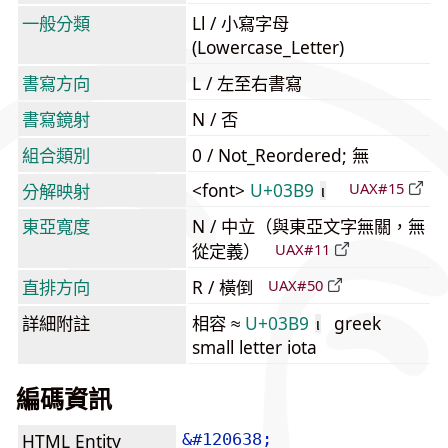
一般分類
Ll / 小寫字母
(Lowercase_Letter)
書寫方向
L / 左至右書寫
書寫鏡射
N / 否
組合類別
0 / Not_Reordered; 無
<font>
U+03B9
UAX#15
分解映射
ι
東亞寬度
N / 中立（與東亞文字無關，無
從定義）
UAX#11
直排方向
R / 橫倒
UAX#50
詳細附註
相容 ≈
U+03B9
greek
ι
small letter iota
編碼資訊
HTML Entity
&#120638;