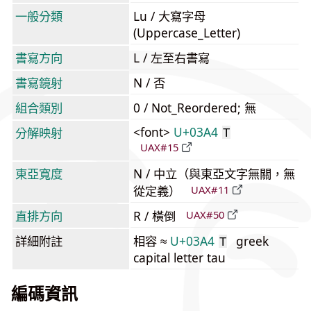
一般分類
Lu / 大寫字母
(Uppercase_Letter)
書寫方向
L / 左至右書寫
書寫鏡射
N / 否
組合類別
0 / Not_Reordered; 無
<font>
U+03A4
分解映射
Τ
UAX#15
東亞寬度
N / 中立（與東亞文字無關，無
從定義）
UAX#11
直排方向
R / 橫倒
UAX#50
詳細附註
相容 ≈
U+03A4
greek
Τ
capital letter tau
編碼資訊