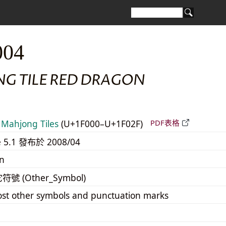
004
G TILE RED DRAGON
Mahjong Tiles
(U+1F000–U+1F02F)
PDF表格
e 5.1 發布於 2008/04
n
它符號 (Other_Symbol)
st other symbols and punctuation marks