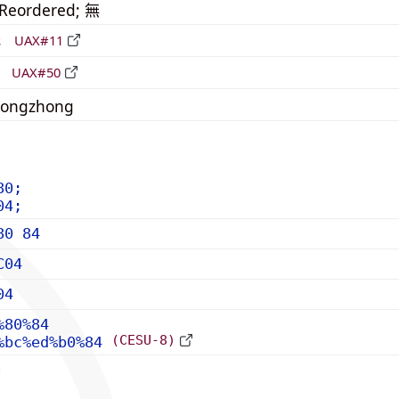
_Reordered; 無
形
UAX#11
立
UAX#50
ongzhong
80;
04;
80 84
C04
04
%80%84
(CESU-8)
%bc%ed%b0%84