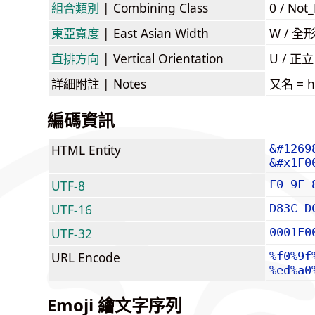
組合類別
| Combining Class
0 / Not
東亞寬度
| East Asian Width
W / 全
直排方向
| Vertical Orientation
U / 正
詳細附註
| Notes
又名 = h
編碼資訊
HTML Entity
&#1269
&#x1F0
UTF-8
F0 9F 
UTF-16
D83C D
UTF-32
0001F0
URL Encode
%f0%9f
%ed%a0
Emoji 繪文字序列