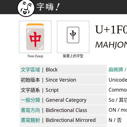
🀄
U+1F
MAHJON
Noto Emoji
裝置上的字型
文字區域
| Block
麻將牌 / 
初始版本
| Since Version
Unicod
Commo
文字語系
| Script
一般分類
| General Category
So / 其
ON / mo
書寫方向
| Bidirectional Class
書寫鏡射
| Bidirectional Mirrored
N / 否