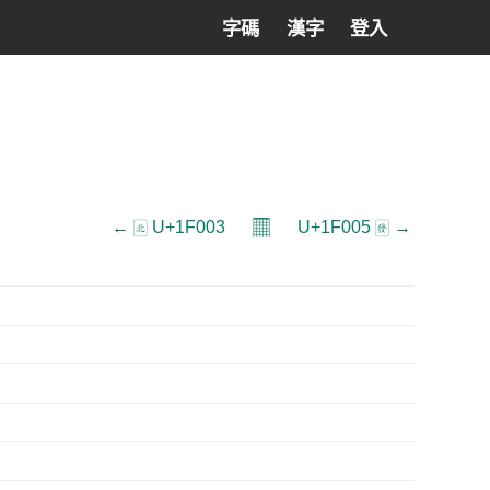
字碼
漢字
登入
𝄜
← 🀃 U+1F003
U+1F005 🀅 →