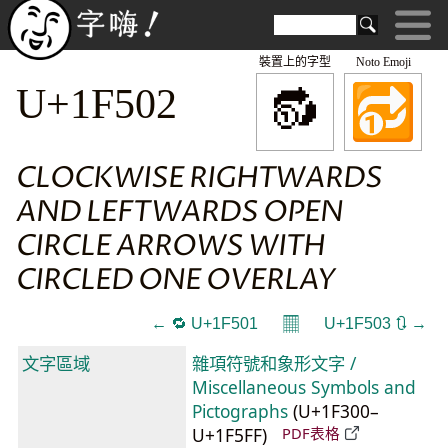
裝置上的字型
Noto Emoji
🔂
U+1F502
CLOCKWISE RIGHTWARDS
AND LEFTWARDS OPEN
CIRCLE ARROWS WITH
CIRCLED ONE OVERLAY
𝄜
← 🔁 U+1F501
U+1F503 🔃 →
文字區域
雜項符號和象形文字 /
Miscellaneous Symbols and
Pictographs
(U+1F300–
U+1F5FF)
PDF表格