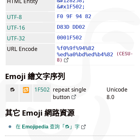
HTML Entity
&#128258;
&#x1F502;
UTF-8
F0 9F 94 82
UTF-16
D83D DD02
UTF-32
0001F502
URL Encode
%f0%9f%94%82
(CESU-
%ed%a0%bd%ed%b4%82
8)
Emoji 繪文字序列
🔂
1F502
repeat single
Unicode
button
8.0
其它 Emoji 網路資源
在
Emojipedia
查詢「🔂」字