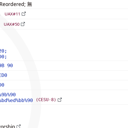
_Reordered; 無
形
UAX#11
立
UAX#50
20;
D0;
9B 90
ED0
D0
%9b%90
(CESU-8)
%bd%ed%bb%90
worship