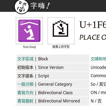
🛐
U+1F
PLACE 
Noto Emoji
裝置上的字型
文字區域
| Block
交通和地圖符
初始版本
| Since Version
Unicod
Commo
文字語系
| Script
一般分類
| General Category
So / 其
ON / mo
書寫方向
| Bidirectional Class
書寫鏡射
| Bidirectional Mirrored
N / 否