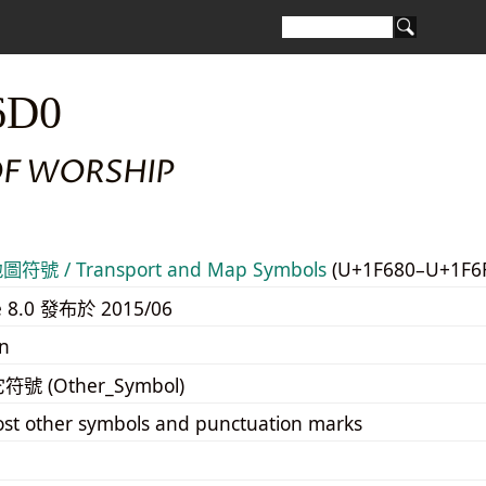
6D0
OF WORSHIP
號 / Transport and Map Symbols
(U+1F680–U+1F6
e 8.0 發布於 2015/06
n
它符號 (Other_Symbol)
st other symbols and punctuation marks