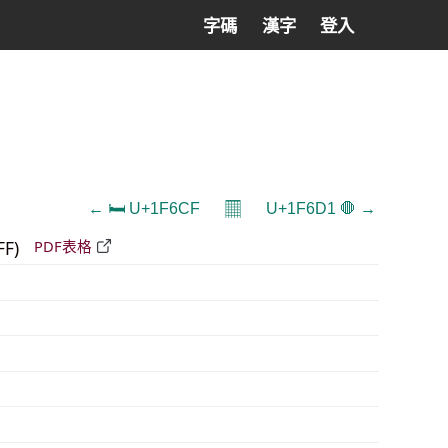
字碼
漢字
登入
𝄜
← 🛏 U+1F6CF
U+1F6D1 🛑 →
FF)
PDF表格