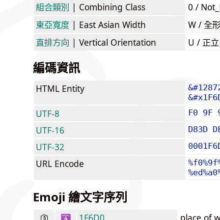
組合類別
| Combining Class
0 / Not
東亞寬度
| East Asian Width
W / 全
直排方向
| Vertical Orientation
U / 正
編碼資訊
HTML Entity
&#1287
&#x1F6
UTF-8
F0 9F 
UTF-16
D83D D
UTF-32
0001F6
URL Encode
%f0%9f
%ed%a0
Emoji 繪文字序列
🛐
1F6D0
place of 