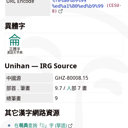
URL Encode
%f0%a0%89%99
(CESU-
%ed%a1%80%ed%b9%99
8)
異體字
侖
正體字
漢語大字典
Unihan — IRG Source
GHZ-80008.15
中國源
部首 . 筆畫
9.7 /
⼈
部 7 畫
9
總筆畫
其它漢字網路資源
在
萌典
查詢「𠉙」字 (華語)