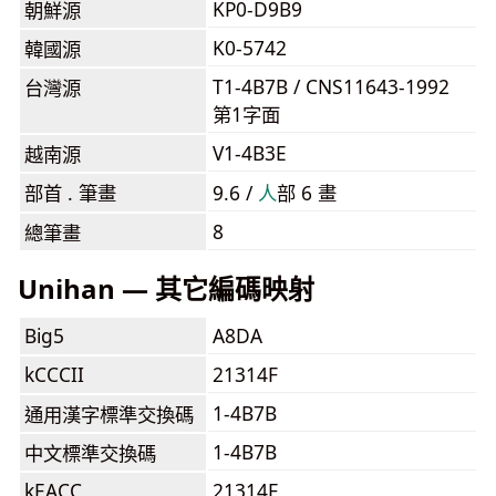
KP0-D9B9
朝鮮源
K0-5742
韓國源
T1-4B7B / CNS11643-1992
台灣源
第1字面
V1-4B3E
越南源
部首 . 筆畫
9.6 /
⼈
部 6 畫
8
總筆畫
Unihan — 其它編碼映射
Big5
A8DA
kCCCII
21314F
1-4B7B
通用漢字標準交換碼
1-4B7B
中文標準交換碼
kEACC
21314F