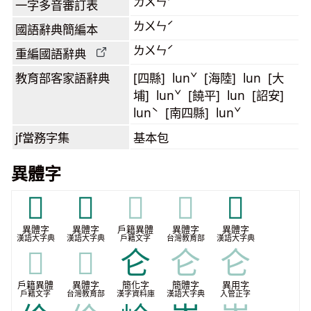
ㄌㄨㄣˊ
一字多音審訂表
ㄌㄨㄣˊ
國語辭典簡編本
ㄌㄨㄣˊ
重編國語辭典
教育部客家語
辭典
[四縣] lunˇ [海陸] lun [大
埔] lunˇ [饒平] lun [詔安]
lunˋ [南四縣] lunˇ
jf當務字集
基本包
異體字
𠉙
𠌈
𠌈
𠌈
𠎚
異體字
異體字
戶籍異體
異體字
異體字
漢語大字典
漢語大字典
戶籍文字
台灣教育部
漢語大字典
𠎚
𠎚
仑
仑
仑
戶籍異體
異體字
簡化字
簡體字
異用字
戶籍文字
台灣教育部
漢字資料庫
漢語大字典
入管正字