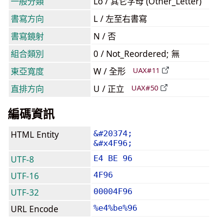
一般分類
Lo / 其它字母 (Other_Letter)
書寫方向
L / 左至右書寫
書寫鏡射
N / 否
組合類別
0 / Not_Reordered; 無
東亞寬度
W / 全形
UAX#11
直排方向
U / 正立
UAX#50
編碼資訊
HTML Entity
&#20374;
&#x4F96;
UTF-8
E4 BE 96
UTF-16
4F96
UTF-32
00004F96
URL Encode
%e4%be%96