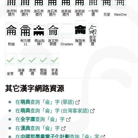
源流明
源流明
源石黑
源石黑
源泉圓
源泉圓
一點明
體月
體丹
體月
體丹
體月
體丹
體
芫荽
KleeOne
辰宇
俐方體
精品點
匯文明
饅頭黑
落雁
粉圓
11
陣7
朝體
Oradano
體
體
凝書
激燃
蘭陽
李漢
金萱
體
體
明體
港楷
其它漢字網路資源
在
萌典
查詢「侖」字 (華語)
在
萌典
查詢「侖」字 (台灣客家語)
在
全字庫
查詢「侖」字
在
漢典
查詢「侖」字
在
中國哲學書電子化計劃
查詢「侖」字