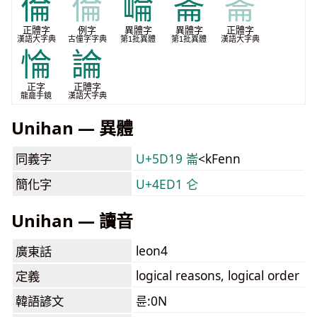
倫
倫
崘
崙
崙
正體字
例字
異體字
異體字
正體字
漢語大字典
古僮字字典
第1批異體
第1批異體
漢語大字典
惀
論
正字
正體字
龍龕手鏡
漢語大字典
Unihan — 異體
同義字
U+5D19 崙
<kFenn
簡化字
U+4ED1 仑
Unihan — 讀音
leon4
廣東話
logical reasons, logical order
定義
韓語諺文
륜:0N