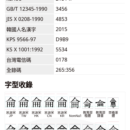
GB/T 12345-1990
3456
JIS X 0208-1990
4853
2015
韓國人名漢字
KPS 9566-97
D9B9
KS X 1001:1992
5534
0178
台灣電信碼
265:356
全錄碼
字型收錄
思源宋
思源宋
思源宋
思源宋
思源宋
教育部
教育部
崇羲篆
JP
TW
HK
CN
KR
NomNaTong
楷體
隸書
體