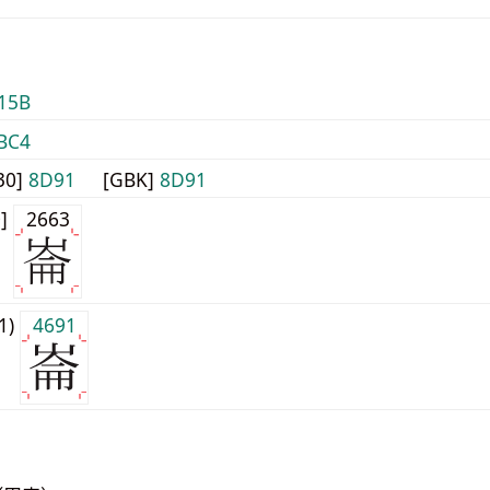
15B
BC4
30]
8D91
[GBK]
8D91
0]
2663
j1)
4691