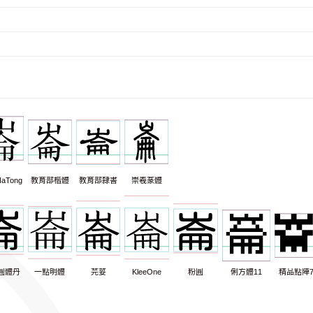
aTong
教育部楷體
教育部隸書
崇羲篆體
圓體丹
一點明體
芫荽
KleeOne
粉圓
俐方體11
精品點陣