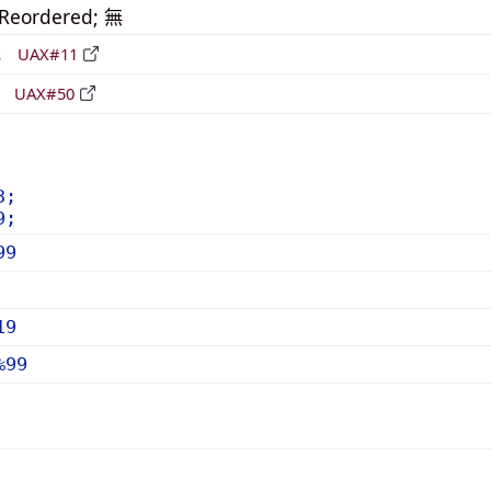
_Reordered; 無
形
UAX#11
立
UAX#50
3;
9;
99
19
%99