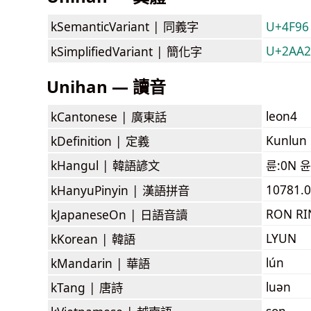
kSemanticVariant |
同義字
U+4F96
U+2AA27
kSimplifiedVariant |
簡化字
Unihan — 讀音
leon4
kCantonese |
廣東話
Kunlun 
kDefinition |
定義
kHangul |
韓語諺文
륜:0N 윤
10781.0
kHanyuPinyin |
漢語拼音
RON RI
kJapaneseOn |
日語音讀
LYUN
kKorean |
韓語
lún
kMandarin |
華語
luən
kTang |
唐詩
son