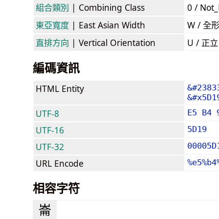
組合類別
| Combining Class
0 / Not
東亞寬度
| East Asian Width
W / 全
直排方向
| Vertical Orientation
U / 正
編碼資訊
HTML Entity
&#2383
&#x5D1
UTF-8
E5 B4 
UTF-16
5D19
UTF-32
00005D
URL Encode
%e5%b4
相容字符
崙