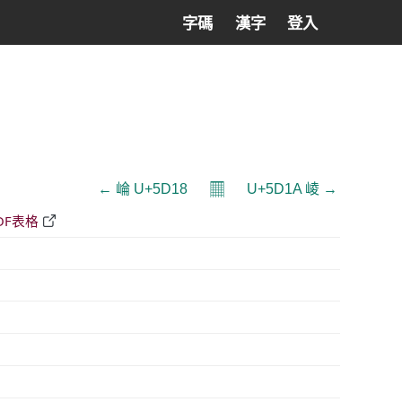
字碼
漢字
登入
𝄜
← 崘 U+5D18
U+5D1A 崚 →
DF表格