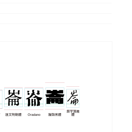
辰宇落雁
7
匯文明朝體
Oradano
饅頭黑體
體