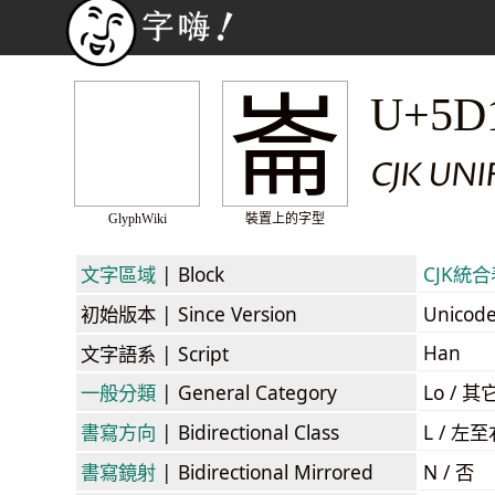
崙
U+5D
CJK UNI
GlyphWiki
裝置上的字型
文字區域
| Block
CJK統合表
初始版本
| Since Version
Unicod
Han
文字語系
| Script
一般分類
| General Category
Lo / 其它
書寫方向
| Bidirectional Class
L / 左
書寫鏡射
| Bidirectional Mirrored
N / 否