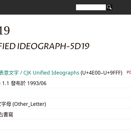
19
FIED IDEOGRAPH-5D19
意文字 / CJK Unified Ideographs
(U+4E00–U+9FFF)
P
e 1.1 發布於 1993/06
字母 (Other_Letter)
至右書寫