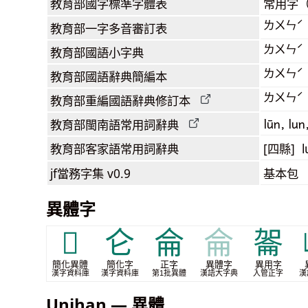
教育部
國字標準字體表
常用字
ㄌㄨㄣˊ
教育部
一字多音審訂表
ㄌㄨㄣˊ
教育部
國語小字典
ㄌㄨㄣˊ
教育部
國語辭典簡編本
ㄌㄨㄣˊ
教育部
重編國語辭典
修訂本
lūn, lun
教育部閩南語
常用詞
辭典
教育部客家語
常用詞
辭典
[四縣] l
jf當務字集
v0.9
基本包
異體字
𪨧
仑
侖
侖
嗧
簡化異體
簡化字
正字
異體字
異用字
漢字資料庫
漢字資料庫
第1批異體
漢語大字典
入管正字
漢
Unihan — 異體