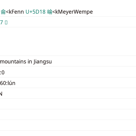
 侖
<kFenn
U+5D18 崘
<kMeyerWempe
 𪨧
mountains in Jiangsu
:0
60:lún
N