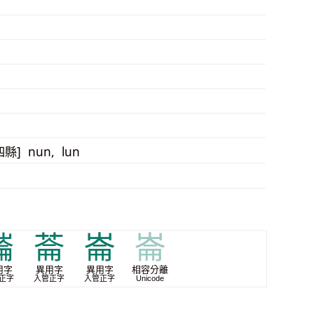
四縣] nun, lun
磮
菕
崙
崙
用字
異用字
異用字
相容分離
正字
入管正字
入管正字
Unicode