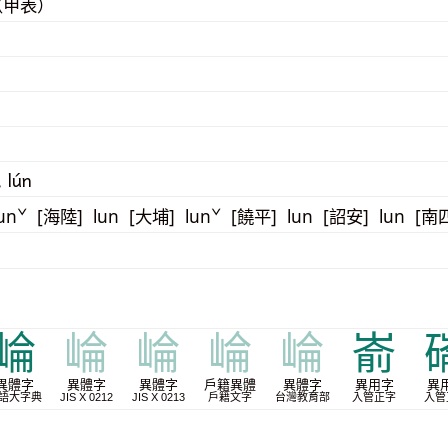
（甲表）
, lún
unˇ [海陸] lun [大埔] lunˇ [饒平] lun [詔安] lun [南
崘
崘
崘
崘
崘
嵛
異體字
異體字
異體字
戶籍異體
異體字
異用字
異
語大字典
JIS X 0212
JIS X 0213
戶籍文字
台灣教育部
入管正字
入管