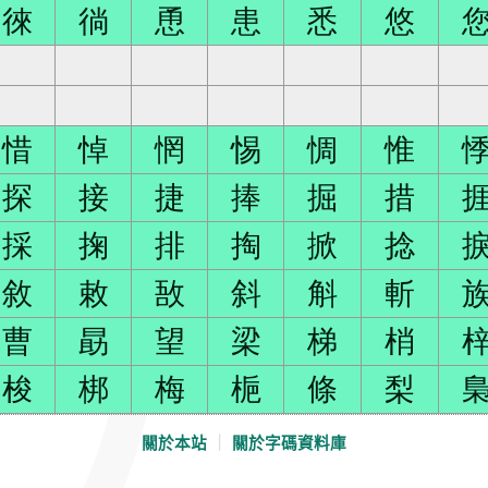
徠
徜
恿
患
悉
悠
惜
悼
惘
惕
惆
惟
探
接
捷
捧
掘
措
採
掬
排
掏
掀
捻
敘
敕
敔
斜
斛
斬
曹
勗
望
梁
梯
梢
梭
梆
梅
梔
條
梨
關於本站
｜
關於字碼資料庫