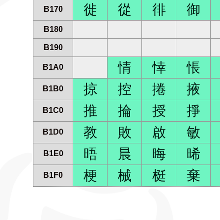
徙
從
徘
御
B170
B180
B190
情
悻
悵
B1A0
掠
控
捲
掖
B1B0
推
掄
授
掙
B1C0
教
敗
啟
敏
B1D0
晤
晨
晦
晞
B1E0
梗
械
梃
棄
B1F0