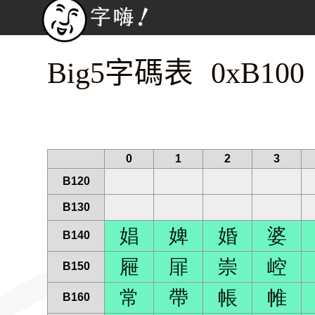
Big5字碼表 0xB100
0
1
2
3
B120
B130
娼
婢
婚
婆
B140
屜
屝
崇
崆
B150
常
帶
帳
帷
B160