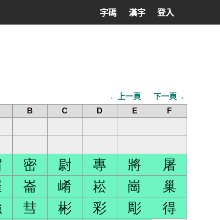
字碼
漢字
登入
←上一頁
下一頁→
B
C
D
E
F
宿
密
尉
專
將
屠
崔
崙
崤
崧
崗
巢
強
彗
彬
彩
彫
得