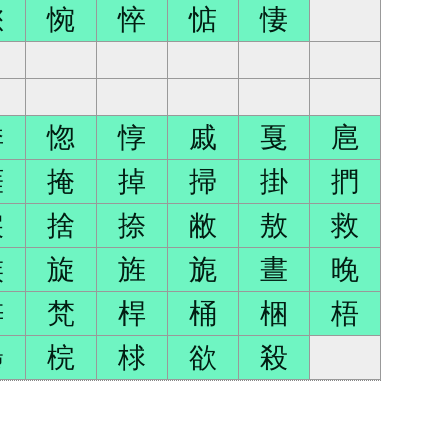
您
惋
悴
惦
悽
悸
惚
惇
戚
戛
扈
捱
掩
掉
掃
掛
捫
捩
捨
捺
敝
敖
救
族
旋
旌
旎
晝
晚
梓
梵
桿
桶
梱
梧
梟
梡
梂
欲
殺