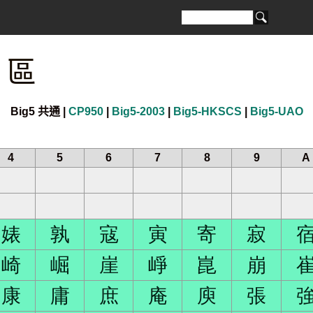
 區
Big5 共通 |
CP950
|
Big5-2003
|
Big5-HKSCS
|
Big5-UAO
4
5
6
7
8
9
A
婊
孰
寇
寅
寄
寂
崎
崛
崖
崢
崑
崩
康
庸
庶
庵
庾
張