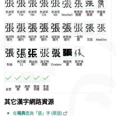
思源宋
思源宋
思源宋
思源宋
思源宋
教育部
教育部
崇羲篆
JP
TW
HK
CN
KR
NomNaTong
楷體
隸書
體
源流明
源流明
源石黑
源石黑
源泉圓
源泉圓
一點明
體月
體丹
體月
體丹
體月
體丹
體
芫荽
KleeOne
俐方體
精品點
匯文明
饅頭黑
辰宇落
粉圓
11
陣7
朝體
Oradano
體
雁體
凝書
激燃
蘭陽
李漢
金萱
體
體
明體
港楷
其它漢字網路資源
在
萌典
查詢「張」字 (華語)