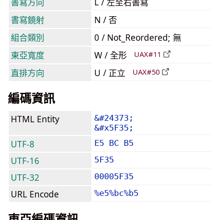
書寫方向
L / 左至右書寫
書寫鏡射
N / 否
組合類別
0 / Not_Reordered; 無
東亞寬度
W / 全形
UAX#11
直排方向
U / 正立
UAX#50
編碼資訊
HTML Entity
&#24373;
&#x5F35;
UTF-8
E5 BC B5
UTF-16
5F35
UTF-32
00005F35
URL Encode
%e5%bc%b5
東亞編碼資訊