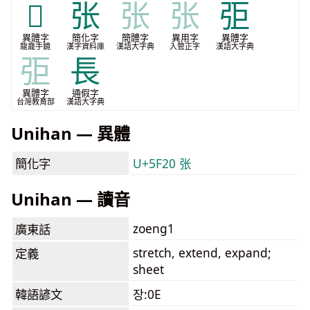
𫣖
张
张
张
弡
異體字
簡化字
簡體字
異用字
異體字
龍龕手鏡
漢字資料庫
漢語大字典
入管正字
漢語大字典
弡
長
異體字
通假字
台灣教育部
漢語大字典
Unihan — 異體
簡化字
U+5F20 张
Unihan — 讀音
zoeng1
廣東話
stretch, extend, expand;
定義
sheet
韓語諺文
장:0E