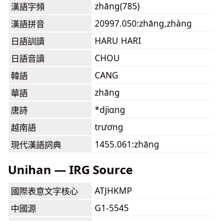
zhāng(785)
漢語字頻
20997.050:zhāng,zhàng
漢語拼音
HARU HARI
日語訓讀
CHOU
日語音讀
CANG
韓語
zhāng
華語
*djiɑng
唐詩
trương
越南語
1455.061:zhāng
現代漢語詞典
Unihan — IRG Source
ATJHKMP
國際表意文字核心
G1-5545
中國源