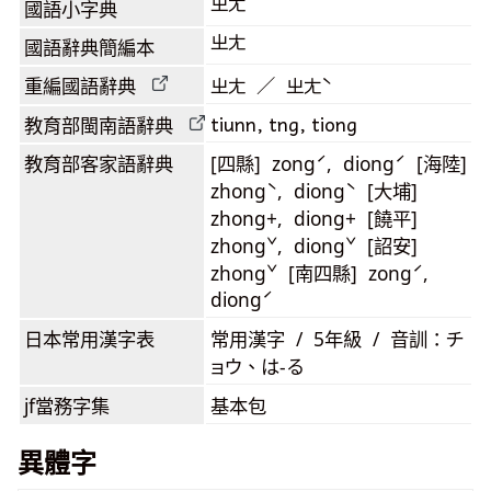
ㄓㄤ
國語小字典
ㄓㄤ
國語辭典簡編本
重編國語辭典
ㄓㄤ ／ ㄓㄤˋ
tiunn, tng, tiong
教育部閩南語
辭典
教育部客家語
辭典
[四縣] zongˊ, diongˊ [海陸]
zhongˋ, diongˋ [大埔]
zhong+, diong+ [饒平]
zhongˇ, diongˇ [詔安]
zhongˇ [南四縣] zongˊ,
diongˊ
日本常用漢字表
常用漢字 / 5年級 / 音訓：チ
ョウ、は-る
jf當務字集
基本包
異體字