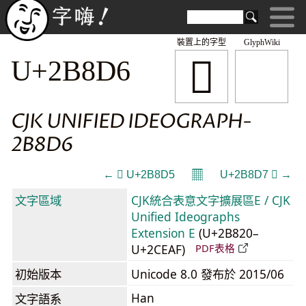
裝置上的字型
GlyphWiki
𫣖
U+2B8D6
CJK UNIFIED IDEOGRAPH-
2B8D6
𝄜
← 𫣕 U+2B8D5
U+2B8D7 𫣗 →
文字區域
CJK統合表意文字擴展區E / CJK
Unified Ideographs
Extension E
(U+2B820–
U+2CEAF)
PDF表格
初始版本
Unicode 8.0 發布於 2015/06
Han
文字語系