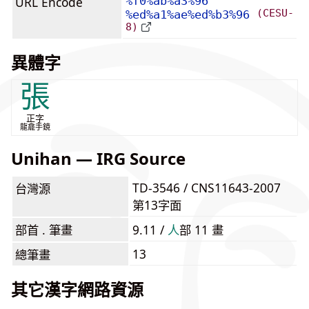
URL Encode
%f0%ab%a3%96
(CESU-
%ed%a1%ae%ed%b3%96
8)
異體字
張
正字
龍龕手鏡
Unihan — IRG Source
TD-3546 / CNS11643-2007
台灣源
第13字面
部首 . 筆畫
9.11 /
⼈
部 11 畫
13
總筆畫
其它漢字網路資源