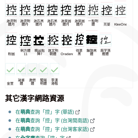
源流明
源流明
源石黑
源石黑
源泉圓
源泉圓
一點明
體月
體丹
體月
體丹
體月
體丹
體
芫荽
KleeOne
俐方體
精品點
匯文明
得意
饅頭黑
辰宇落
粉圓
11
陣7
朝體
Oradano
黑
體
雁體
凝書
激燃
蘭陽
李漢
金萱
體
體
明體
港楷
其它漢字網路資源
在
萌典
查詢「控」字 (華語)
在
萌典
查詢「控」字 (台灣閩南語)
在
萌典
查詢「控」字 (台灣客家語)