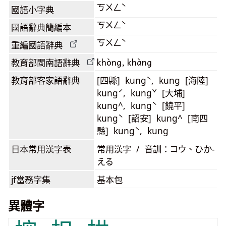
ㄎㄨㄥˋ
國語小字典
ㄎㄨㄥˋ
國語辭典簡編本
ㄎㄨㄥˋ
重編國語辭典
khòng, khàng
教育部閩南語
辭典
教育部客家語
辭典
[四縣] kungˋ, kung [海陸]
kungˊ, kungˇ [大埔]
kung^, kungˋ [饒平]
kungˋ [詔安] kung^ [南四
縣] kungˋ, kung
日本常用漢字表
常用漢字 / 音訓：コウ、ひか-
える
jf當務字集
基本包
異體字