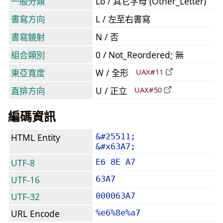
一般分類
Lo / 其它字母 (Other_Letter)
書寫方向
L / 左至右書寫
書寫鏡射
N / 否
組合類別
0 / Not_Reordered; 無
東亞寬度
W / 全形
UAX#11
直排方向
U / 正立
UAX#50
編碼資訊
HTML Entity
&#25511;
&#x63A7;
UTF-8
E6 8E A7
UTF-16
63A7
UTF-32
000063A7
URL Encode
%e6%8e%a7