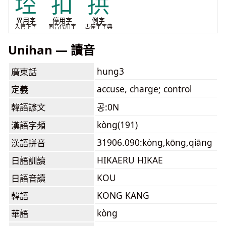
埪
扣
拱
異用字
停用字
例字
入管正字
同音代用字
古僮字字典
Unihan — 讀音
hung3
廣東話
accuse, charge; control
定義
韓語諺文
공:0N
kòng(191)
漢語字頻
31906.090:kòng,kōng,qiāng
漢語拼音
HIKAERU HIKAE
日語訓讀
KOU
日語音讀
KONG KANG
韓語
kòng
華語