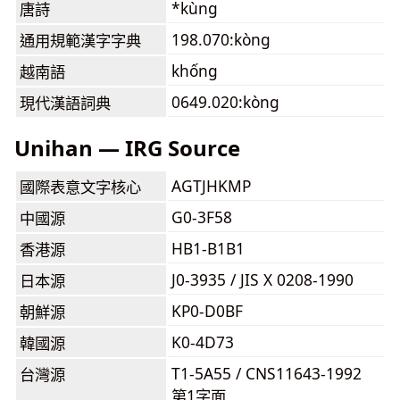
*kùng
唐詩
198.070:kòng
通用規範漢字字典
khống
越南語
0649.020:kòng
現代漢語詞典
Unihan — IRG Source
AGTJHKMP
國際表意文字核心
G0-3F58
中國源
HB1-B1B1
香港源
J0-3935 / JIS X 0208-1990
日本源
KP0-D0BF
朝鮮源
K0-4D73
韓國源
T1-5A55 / CNS11643-1992
台灣源
第1字面