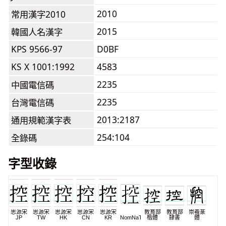
2010
常用漢字2010
2015
韓國人名漢字
KPS 9566-97
D0BF
KS X 1001:1992
4583
2235
中國電信碼
2235
台灣電信碼
2013:2187
通用規範漢字表
254:104
全錄碼
字型收錄
思源宋
思源宋
思源宋
思源宋
思源宋
教育部
教育部
崇羲篆
JP
TW
HK
CN
KR
NomNaTong
楷體
隸書
體