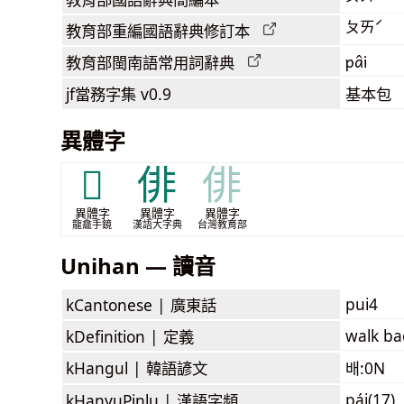
ㄆㄞˊ
教育部
重編國語辭典
修訂本
pâi
教育部閩南語
常用詞
辭典
jf當務字集
v0.9
基本包
異體字
𨓿
俳
俳
異體字
異體字
異體字
龍龕手鏡
漢語大字典
台灣教育部
Unihan — 讀音
pui4
kCantonese |
廣東話
walk ba
kDefinition |
定義
kHangul |
韓語諺文
배:0N
pái(17)
kHanyuPinlu |
漢語字頻