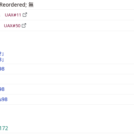
_Reordered; 無
形
UAX#11
立
UAX#50
2;
8;
98
98
%98
172