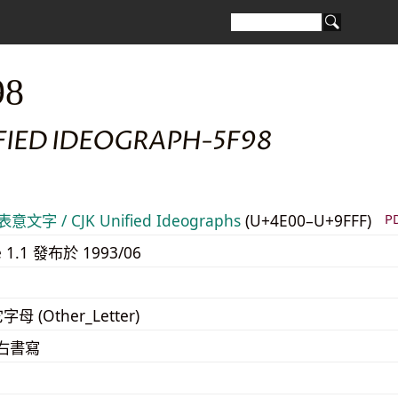
98
FIED IDEOGRAPH-5F98
意文字 / CJK Unified Ideographs
(U+4E00–U+9FFF)
P
e 1.1 發布於 1993/06
字母 (Other_Letter)
至右書寫