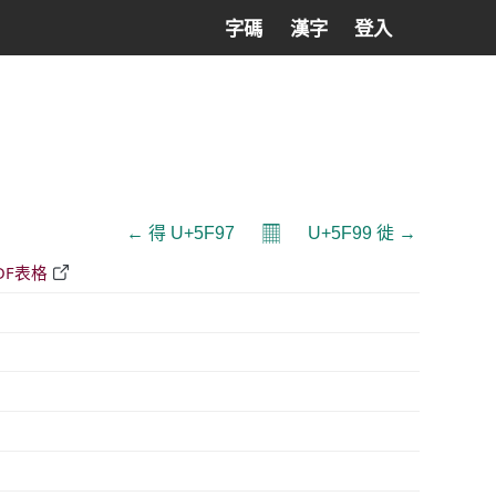
字碼
漢字
登入
𝄜
← 得 U+5F97
U+5F99 徙 →
DF表格