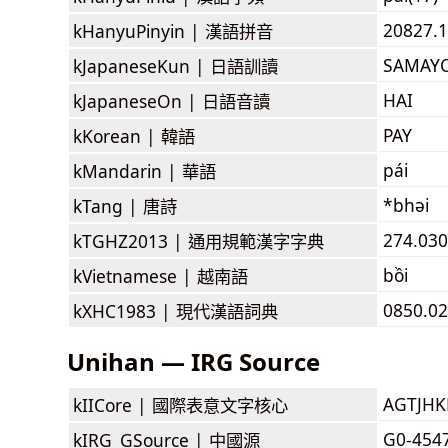
20827.1
kHanyuPinyin |
漢語拼音
SAMAY
kJapaneseKun |
日語訓讀
HAI
kJapaneseOn |
日語音讀
PAY
kKorean |
韓語
pái
kMandarin |
華語
*bhəi
kTang |
唐詩
274.030
kTGHZ2013 |
通用規範漢字字典
bồi
kVietnamese |
越南語
0850.02
kXHC1983 |
現代漢語詞典
Unihan — IRG Source
AGTJH
kIICore |
國際表意文字核心
G0-454
kIRG_GSource |
中國源