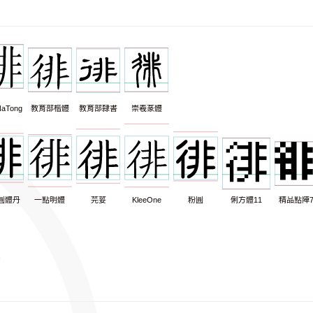
aTong
教育部楷體
教育部隸書
崇羲篆體
圓體丹
一點明體
芫荽
KleeOne
粉圓
俐方體11
精品點陣