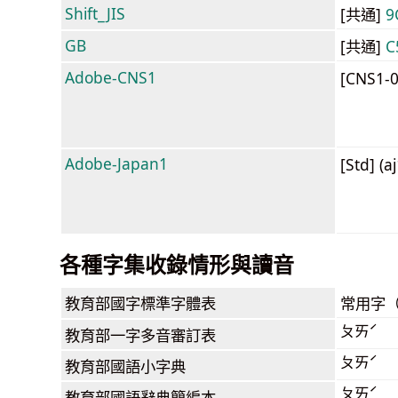
Shift_JIS
[共通]
9
GB
[共通]
C
Adobe-CNS1
[CNS1-
Adobe-Japan1
[Std] (a
各種字集收錄情形與讀音
教育部
國字標準字體表
常用字
ㄆㄞˊ
教育部
一字多音審訂表
ㄆㄞˊ
教育部
國語小字典
ㄆㄞˊ
教育部
國語辭典簡編本