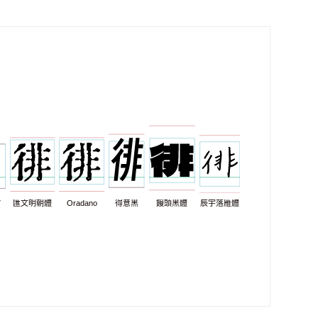
7
匯文明朝體
Oradano
得意黑
饅頭黑體
辰宇落雁體