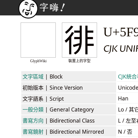
徘
U+5F
CJK UNI
GlyphWiki
裝置上的字型
文字區域
| Block
CJK統合表
初始版本
| Since Version
Unicod
Han
文字語系
| Script
一般分類
| General Category
Lo / 其它
書寫方向
| Bidirectional Class
L / 左
書寫鏡射
| Bidirectional Mirrored
N / 否