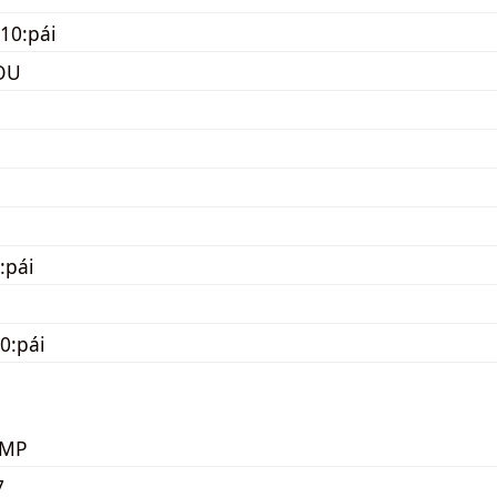
10:pái
OU
:pái
0:pái
KMP
7