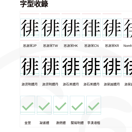
字型收錄
思源宋JP
思源宋TW
思源宋HK
思源宋CN
思源宋KR
NomN
源流明體月
源流明體丹
源石黑體月
源石黑體丹
源泉圓體月
源泉
金萱
凝書體
激燃體
蘭陽明體
李漢港楷