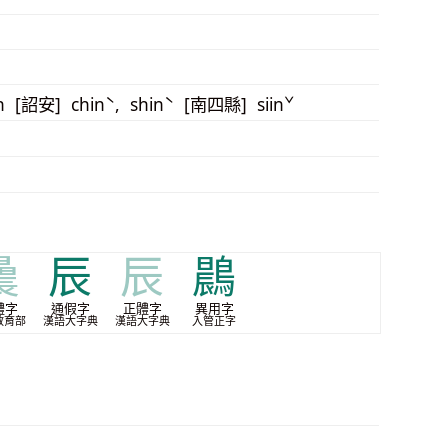
n [詔安] chinˋ, shinˋ [南四縣] siinˇ
曟
辰
辰
鷐
體字
通假字
正體字
異用字
教育部
漢語大字典
漢語大字典
入管正字