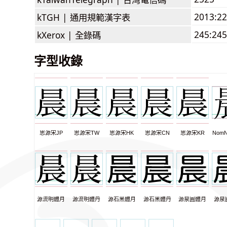
2013:2
kTGH |
通用規範漢字表
245:245
kXerox |
全錄碼
字型收錄
思源宋JP
思源宋TW
思源宋HK
思源宋CN
思源宋KR
NomN
源流明體月
源流明體丹
源石黑體月
源石黑體丹
源泉圓體月
源泉