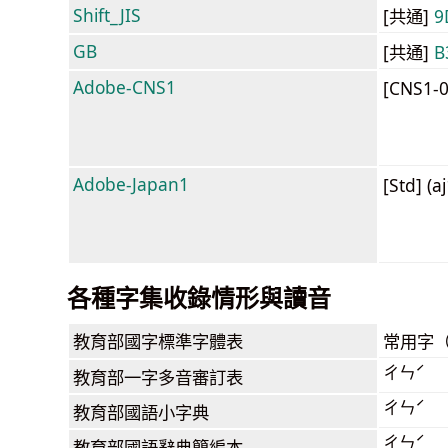
Shift_JIS
[共通]
9
GB
[共通]
B
Adobe-CNS1
[CNS1-
Adobe-Japan1
[Std] (a
各種字集收錄情形與讀音
教育部
國字標準字體表
常用字
ㄔㄣˊ
教育部
一字多音審訂表
ㄔㄣˊ
教育部
國語小字典
ㄔㄣˊ
教育部
國語辭典簡編本