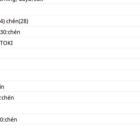
4) chén(28)
30:chén
 TOKI
in
:chén
0:chén