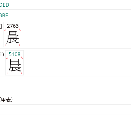
DED
3BF
0]
2763
j1)
5108
（甲表）