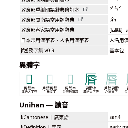
ㄔㄣˊ
教育部
重編國語辭典
修訂本
sîn
教育部閩南語
常用詞
辭典
教育部客家語
常用詞
辭典
[四縣] s
日本常用漢字表
、人名用漢字表
人名用
jf當務字集
v0.9
基本包
異體字
𠔹
𠔹
𠔹
㫳
㫳
異體字
戶籍異體
異體字
異體字
戶籍異體
漢語大字典
戶籍文字
台灣教育部
漢語大字典
戶籍文字
台
Unihan — 讀音
san4
kCantonese |
廣東話
early m
kDefinition |
定義