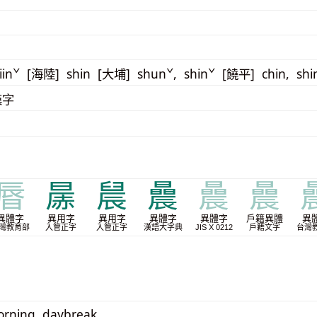
iinˇ [海陸] shin [大埔] shunˇ, shinˇ [饒平] chin, shi
漢字
㫳
㬄
䢅
曟
曟
曟
異體字
異用字
異用字
異體字
異體字
戶籍異體
異
灣教育部
入管正字
入管正字
漢語大字典
JIS X 0212
戶籍文字
台灣
orning, daybreak