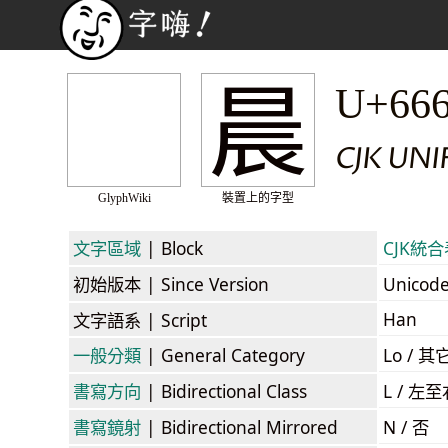
晨
U+66
CJK UN
GlyphWiki
裝置上的字型
文字區域
| Block
CJK統合表
初始版本
| Since Version
Unicod
Han
文字語系
| Script
一般分類
| General Category
Lo / 其它
書寫方向
| Bidirectional Class
L / 左
書寫鏡射
| Bidirectional Mirrored
N / 否