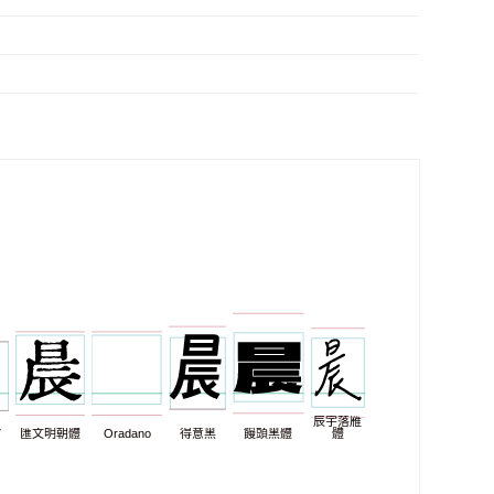
辰宇落雁
7
匯文明朝體
Oradano
得意黑
饅頭黑體
體