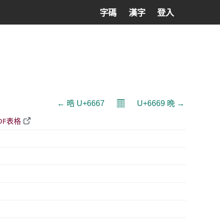
字碼
漢字
登入
𝄜
← 晧 U+6667
U+6669 晩 →
DF表格