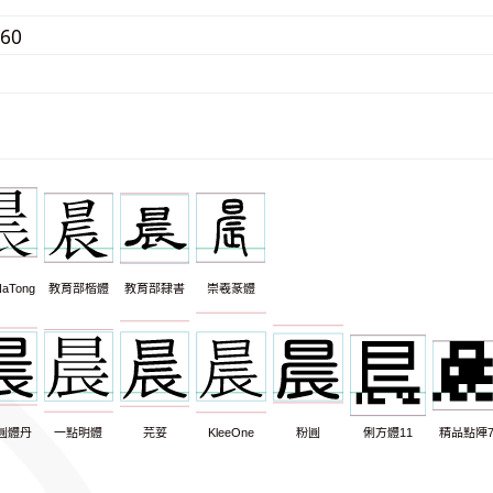
260
aTong
教育部楷體
教育部隸書
崇羲篆體
圓體丹
一點明體
芫荽
KleeOne
粉圓
俐方體11
精品點陣