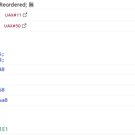
_Reordered; 無
形
UAX#11
立
UAX#50
6;
8;
A8
68
%a8
1E1