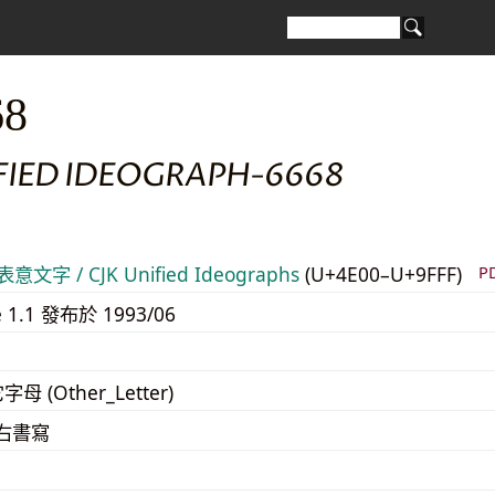
68
IFIED IDEOGRAPH-6668
意文字 / CJK Unified Ideographs
(U+4E00–U+9FFF)
P
e 1.1 發布於 1993/06
字母 (Other_Letter)
至右書寫