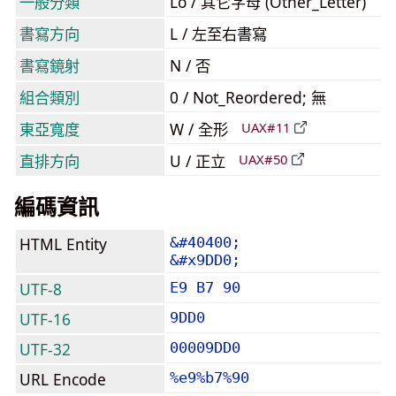
一般分類
Lo / 其它字母 (Other_Letter)
書寫方向
L / 左至右書寫
書寫鏡射
N / 否
組合類別
0 / Not_Reordered; 無
東亞寬度
W / 全形
UAX#11
直排方向
U / 正立
UAX#50
編碼資訊
HTML Entity
&#40400;
&#x9DD0;
UTF-8
E9 B7 90
UTF-16
9DD0
UTF-32
00009DD0
URL Encode
%e9%b7%90