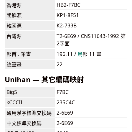
HB2-F7BC
香港源
KP1-8F51
朝鮮源
K2-733B
韓國源
台灣源
T2-6E69 / CNS11643-1992 第
2字面
部首 . 筆畫
196.11 /
⿃
部 11 畫
22
總筆畫
Unihan — 其它編碼映射
Big5
F7BC
kCCCII
235C4C
2-6E69
通用漢字標準交換碼
2-6E69
中文標準交換碼