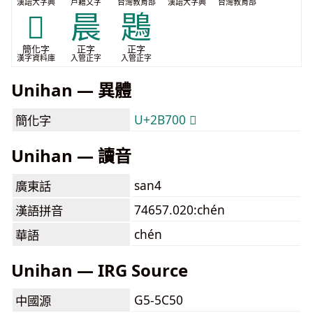
漢語大字典
戶籍文字
台灣教育部
漢語大字典
台灣教育部
𫜀
晨
鶗
簡化字
正字
正字
漢字資料庫
入管正字
入管正字
Unihan — 異體
U+2B700 𫜀
簡化字
Unihan — 讀音
san4
廣東話
74657.020:chén
漢語拼音
chén
華語
Unihan — IRG Source
G5-5C50
中國源