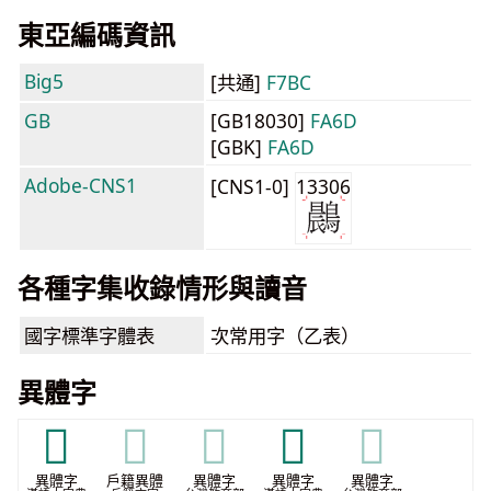
東亞編碼資訊
Big5
[共通]
F7BC
GB
[GB18030]
FA6D
[GBK]
FA6D
Adobe-CNS1
[CNS1-0]
13306
各種字集收錄情形與讀音
國字標準字體表
次常用字（乙表）
異體字
𩀭
𩀭
𩀭
𪁧
𪁧
異體字
戶籍異體
異體字
異體字
異體字