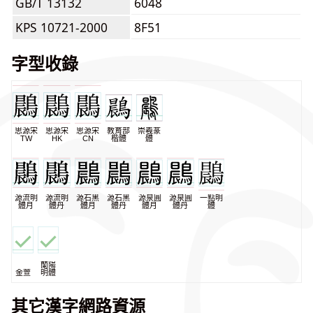
GB/T 13132
6048
KPS 10721-2000
8F51
字型收錄
思源宋
思源宋
思源宋
教育部
崇羲篆
TW
HK
CN
楷體
體
源流明
源流明
源石黑
源石黑
源泉圓
源泉圓
一點明
體月
體丹
體月
體丹
體月
體丹
體
蘭陽
金萱
明體
其它漢字網路資源