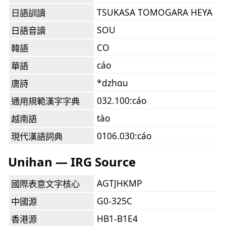
TSUKASA TOMOGARA HEYA
日語訓讀
SOU
日語音讀
CO
韓語
cáo
華語
*dzhɑu
唐詩
032.100:cáo
通用規範漢字字典
tào
越南語
0106.030:cáo
現代漢語詞典
Unihan — IRG Source
AGTJHKMP
國際表意文字核心
G0-325C
中國源
HB1-B1E4
香港源