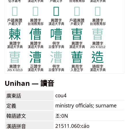
俗字叢考
漢語大字典
戶籍文字
台灣教育部
漢語大字典
𣌼
𣌼
𣍘
𣍘
𣍘
戶籍異體
異體字
異體字
戶籍異體
異體字
戶籍文字
台灣教育部
漢語大字典
戶籍文字
台灣教育部
㯥
傮
嘈
曺
曺
異體字
異體字
例字
異體字
異體字
漢語大字典
漢語大字典
古僮字字典
漢語大字典
JIS X 0212
曺
漕
漕
蓸
造
異體字
正體字
例字
異用字
通假字
JIS X 0213
漢語大字典
古僮字字典
入管正字
漢語大字典
Unihan — 讀音
cou4
廣東話
ministry officials; surname
定義
韓語諺文
조:0N
21511.060:cáo
漢語拼音