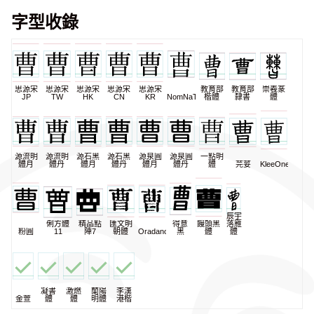
字型收錄
思源宋
思源宋
思源宋
思源宋
思源宋
教育部
教育部
崇羲篆
JP
TW
HK
CN
KR
NomNaTong
楷體
隸書
體
源流明
源流明
源石黑
源石黑
源泉圓
源泉圓
一點明
體月
體丹
體月
體丹
體月
體丹
體
芫荽
KleeOne
辰宇
俐方體
精品點
匯文明
得意
饅頭黑
落雁
粉圓
11
陣7
朝體
Oradano
黑
體
體
凝書
激燃
蘭陽
李漢
金萱
體
體
明體
港楷