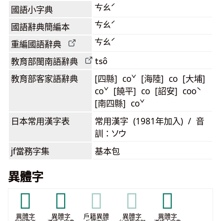
ㄘㄠˊ
國語小字典
ㄘㄠˊ
國語辭典簡編本
ㄘㄠˊ
重編國語辭典
tsô
教育部閩南語
辭典
教育部客家語
辭典
[四縣] coˇ [海陸] co [大埔]
coˇ [饒平] co [詔安] cooˋ
[南四縣] coˇ
日本常用漢字表
常用漢字 (1981年加入) / 音
訓：ソウ
jf當務字集
基本包
異體字
𣈅
𣊛
𣊛
𣊛
𣌼
異體字
異體字
戶籍異體
異體字
異體字