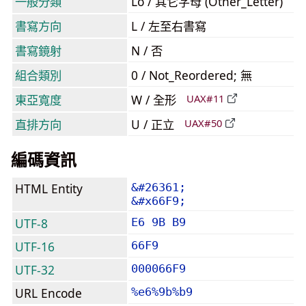
一般分類
Lo / 其它字母 (Other_Letter)
書寫方向
L / 左至右書寫
書寫鏡射
N / 否
組合類別
0 / Not_Reordered; 無
東亞寬度
W / 全形
UAX#11
直排方向
U / 正立
UAX#50
編碼資訊
HTML Entity
&#26361;
&#x66F9;
UTF-8
E6 9B B9
UTF-16
66F9
UTF-32
000066F9
URL Encode
%e6%9b%b9