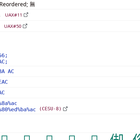
_Reordered; 無
形
UAX#11
立
UAX#50
56;
AC;
8A AC
EAC
AC
%8a%ac
(CESU-8)
%80%ed%ba%ac