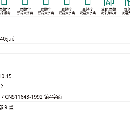
𢔱
𢛠
𢜭
𧮬
𧮭
㑢
異體字
異體字
異體字
異體字
異體字
其他異體
異
俗字叢考
漢語大字典
漢語大字典
漢語大字典
漢語大字典
漢字資料庫
漢語
40:jué
10.15
F2
8 / CNS11643-1992 第4字面
部 9 畫