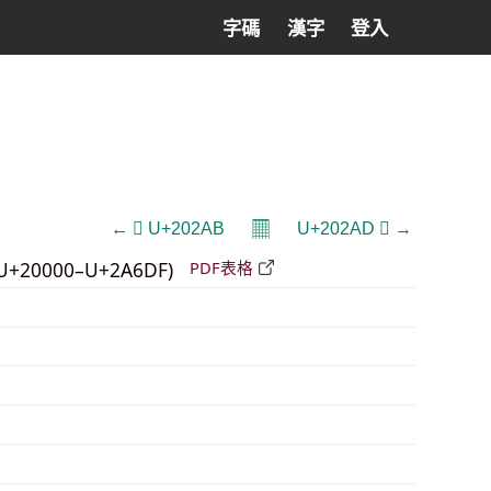
字碼
漢字
登入
𝄜
← 𠊫 U+202AB
U+202AD 𠊭 →
U+20000–U+2A6DF)
PDF表格