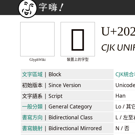
𠊬
U+20
CJK UN
GlyphWiki
裝置上的字型
文字區域
| Block
CJK統合表
初始版本
| Since Version
Unicod
Han
文字語系
| Script
一般分類
| General Category
Lo / 其它
書寫方向
| Bidirectional Class
L / 左
書寫鏡射
| Bidirectional Mirrored
N / 否