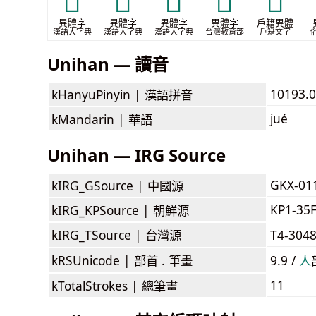
𠌁
𠌢
𠍠
𠙆
𢔘
異體字
異體字
異體字
異體字
戶籍異體
漢語大字典
漢語大字典
漢語大字典
台灣教育部
戶籍文字
Unihan — 讀音
10193.0
kHanyuPinyin |
漢語拼音
jué
kMandarin |
華語
Unihan — IRG Source
GKX-01
kIRG_GSource |
中國源
KP1-35
kIRG_KPSource |
朝鮮源
kIRG_TSource |
台灣源
T4-304
kRSUnicode |
部首 . 筆畫
9.9 /
⼈
11
kTotalStrokes |
總筆畫