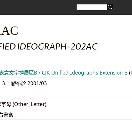
2AC
IFIED IDEOGRAPH-202AC
意文字擴展區B / CJK Unified Ideographs Extension B
(
e 3.1 發布於 2001/03
字母 (Other_Letter)
至右書寫