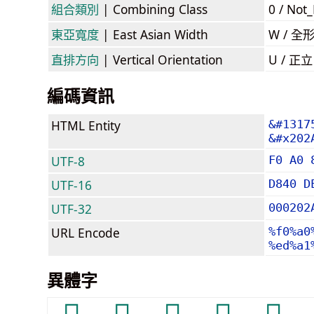
組合類別
| Combining Class
0 / Not
東亞寬度
| East Asian Width
W / 全
直排方向
| Vertical Orientation
U / 正
編碼資訊
HTML Entity
&#1317
&#x202
UTF-8
F0 A0 
UTF-16
D840 D
UTF-32
000202
URL Encode
%f0%a0
%ed%a1
異體字