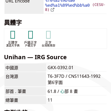
URL Encode
%f0%a2%9b%a0
(CESU-
%ed%a1%89%ed%bb%a0
8)
異體字
𠊬
𢜭
𢜭
正體字
戶籍正字
正字
漢語大字典
戶籍文字
台灣教育部
Unihan — IRG Source
GKX-0392.01
中國源
T6-3F7D / CNS11643-1992
台灣源
第6字面
部首 . 筆畫
61.8 /
⼼
部 8 畫
11
總筆畫