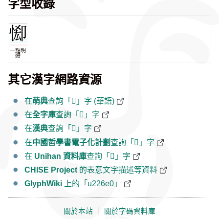
字型收錄
一點明
體
其它漢字網路資源
在
萌典
查詢「𢛠」字 (華語)
在
全字庫
查詢「𢛠」字
在
漢典
查詢「𢛠」字
在
中國哲學書電子化計劃
查詢「𢛠」字
在
Unihan 資料庫
查詢「𢛠」字
CHISE Project
的表意文字描述等資料
GlyphWiki
上的「u226e0」
關於本站
｜
關於字碼資料庫