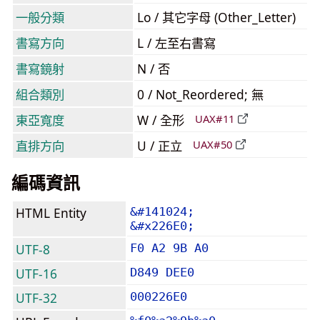
一般分類
Lo / 其它字母 (Other_Letter)
書寫方向
L / 左至右書寫
書寫鏡射
N / 否
組合類別
0 / Not_Reordered; 無
東亞寬度
W / 全形
UAX#11
直排方向
U / 正立
UAX#50
編碼資訊
HTML Entity
&#141024;
&#x226E0;
UTF-8
F0 A2 9B A0
UTF-16
D849 DEE0
UTF-32
000226E0