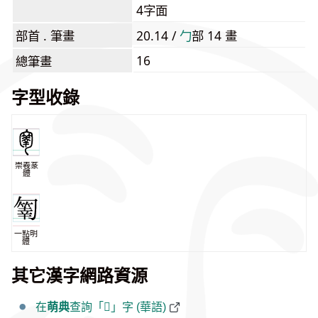
4字面
部首 . 筆畫
20.14 /
⼓
部 14 畫
16
總筆畫
字型收錄
崇羲篆
體
一點明
體
其它漢字網路資源
在
萌典
查詢「𠤄」字 (華語)