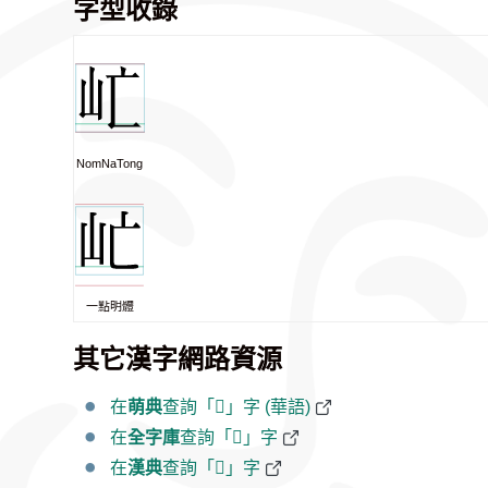
字型收錄
NomNaTong
一點明體
其它漢字網路資源
在
萌典
查詢「𡵀」字 (華語)
在
全字庫
查詢「𡵀」字
在
漢典
查詢「𡵀」字