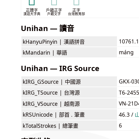
𥐞
𥐞
𥐞
正體字
戶籍正字
正字
漢語大字典
戶籍文字
台灣教育部
Unihan — 讀音
10761.
kHanyuPinyin |
漢語拼音
máng
kMandarin |
華語
Unihan — IRG Source
GKX-03
kIRG_GSource |
中國源
kIRG_TSource |
台灣源
T6-245
VN-21D
kIRG_VSource |
越南源
kRSUnicode |
部首 . 筆畫
46.3 /
6
kTotalStrokes |
總筆畫