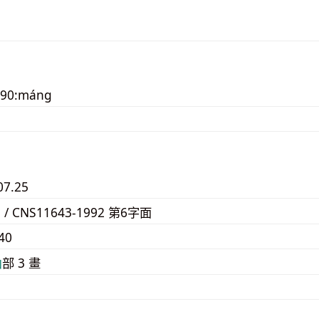
190:máng
07.25
5 / CNS11643-1992 第6字面
40
⼭
部 3 畫