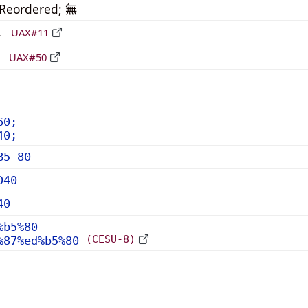
_Reordered; 無
形
UAX#11
立
UAX#50
60;
40;
B5 80
D40
40
%b5%80
(CESU-8)
%87%ed%b5%80