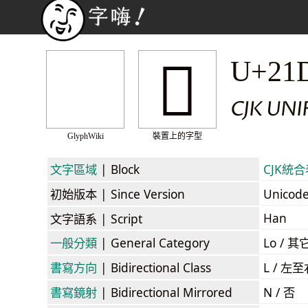
𡵀
U+21
CJK UN
GlyphWiki
裝置上的字型
文字區域
| Block
CJK統合表
初始版本
| Since Version
Unicod
Han
文字語系
| Script
一般分類
| General Category
Lo / 其它
書寫方向
| Bidirectional Class
L / 左
書寫鏡射
| Bidirectional Mirrored
N / 否