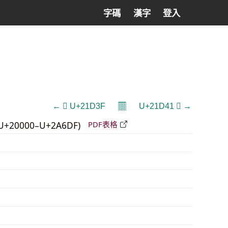
字碼
漢字
登入
𝄜
← 𡴿 U+21D3F
U+21D41 𡵁 →
U+20000–U+2A6DF)
PDF表格