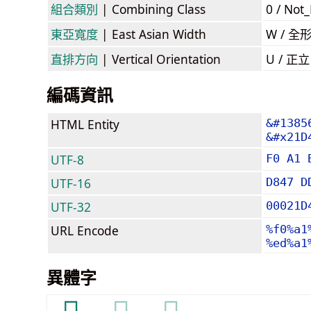
組合類別
| Combining Class
0 / Not
東亞寬度
| East Asian Width
W / 全
直排方向
| Vertical Orientation
U / 正
編碼資訊
HTML Entity
&#1385
&#x21D
UTF-8
F0 A1 
UTF-16
D847 D
UTF-32
00021D
URL Encode
%f0%a1
%ed%a1
異體字