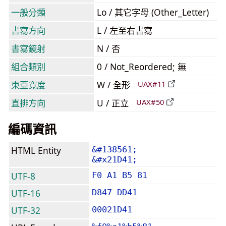
一般分類
Lo / 其它字母 (Other_Letter)
書寫方向
L / 左至右書寫
書寫鏡射
N / 否
組合類別
0 / Not_Reordered; 無
東亞寬度
W / 全形
UAX#11
直排方向
U / 正立
UAX#50
編碼資訊
HTML Entity
&#138561;
&#x21D41;
UTF-8
F0 A1 B5 81
UTF-16
D847 DD41
UTF-32
00021D41