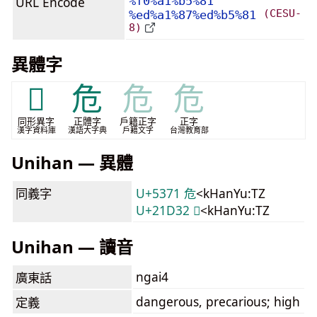
URL Encode
%f0%a1%b5%81
(CESU-
%ed%a1%87%ed%b5%81
8)
異體字
𡵑
危
危
危
同形異字
正體字
戶籍正字
正字
漢字資料庫
漢語大字典
戶籍文字
台灣教育部
Unihan — 異體
同義字
U+5371 危
<kHanYu:TZ
U+21D32 𡴲
<kHanYu:TZ
Unihan — 讀音
ngai4
廣東話
dangerous, precarious; high
定義