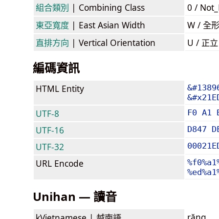
組合類別
| Combining Class
0 / Not
東亞寬度
| East Asian Width
W / 全
直排方向
| Vertical Orientation
U / 正
編碼資訊
HTML Entity
&#1389
&#x21E
UTF-8
F0 A1 
UTF-16
D847 D
UTF-32
00021E
URL Encode
%f0%a1
%ed%a1
Unihan — 讀音
rặng
kVietnamese |
越南語