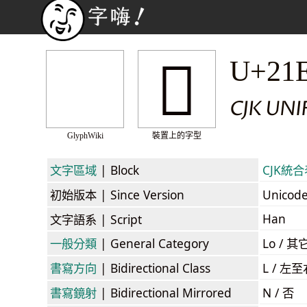
𡻔
U+21
CJK UNI
GlyphWiki
裝置上的字型
文字區域
| Block
CJK統合表
初始版本
| Since Version
Unicod
Han
文字語系
| Script
一般分類
| General Category
Lo / 其它
書寫方向
| Bidirectional Class
L / 左
書寫鏡射
| Bidirectional Mirrored
N / 否