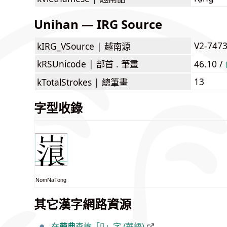
Unihan — IRG Source
V2-747
kIRG_VSource |
越南源
kRSUnicode |
部首 . 筆畫
46.10 /
13
kTotalStrokes |
總筆畫
字型收錄
NomNaTong
其它漢字網路資源
在
萌典
查詢「𡻔」字 (華語)