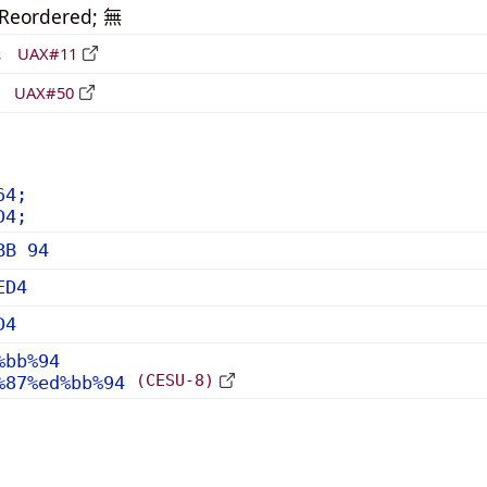
_Reordered; 無
形
UAX#11
立
UAX#50
64;
D4;
BB 94
ED4
D4
%bb%94
(CESU-8)
%87%ed%bb%94