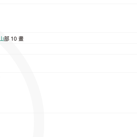
3
⼭
部 10 畫