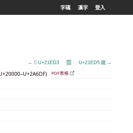
字碼
漢字
登入
𝄜
← 𡻓 U+21ED3
U+21ED5 𡻕 →
U+20000–U+2A6DF)
PDF表格