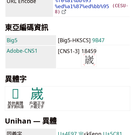
URL Encode
%f0%a1%bb%95
(CESU-
%ed%a1%87%ed%bb%95
8)
東亞編碼資訊
Big5
[Big5-HKSCS]
9B47
Adobe-CNS1
[CNS1-3]
18459
異體字
𪩈
嵗
其他異體
戶籍正字
漢字資料庫
戶籍文字
Unihan — 異體
同義字
U+4E97 亗
<kFenn
U+5C81