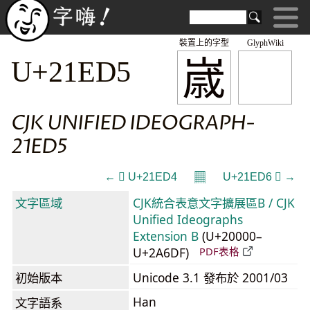
裝置上的字型
GlyphWiki
𡻕
U+21ED5
CJK UNIFIED IDEOGRAPH-
21ED5
𝄜
← 𡻔 U+21ED4
U+21ED6 𡻖 →
文字區域
CJK統合表意文字擴展區B / CJK
Unified Ideographs
Extension B
(U+20000–
U+2A6DF)
PDF表格
初始版本
Unicode 3.1 發布於 2001/03
Han
文字語系