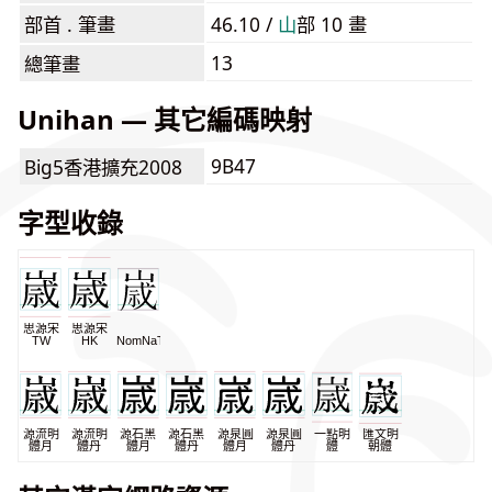
部首 . 筆畫
46.10 /
⼭
部 10 畫
13
總筆畫
Unihan — 其它編碼映射
9B47
Big5香港擴充2008
字型收錄
思源宋
思源宋
TW
HK
NomNaTong
源流明
源流明
源石黑
源石黑
源泉圓
源泉圓
一點明
匯文明
體月
體丹
體月
體丹
體月
體丹
體
朝體