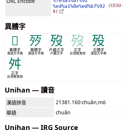
URL Encode
%f0%a3%a7%92
(CESU-
%ed%a1%8e%ed%b7%92
8)
異體字
𣧘
㱛
歿
歿
殁
異體字
異體字
戶籍正字
正字
正體字
漢語大字典
漢語大字典
戶籍文字
台灣教育部
漢語大字典
舛
正字
台灣教育部
Unihan — 讀音
21381.160:chuǎn,mò
漢語拼音
chuǎn
華語
Unihan — IRG Source