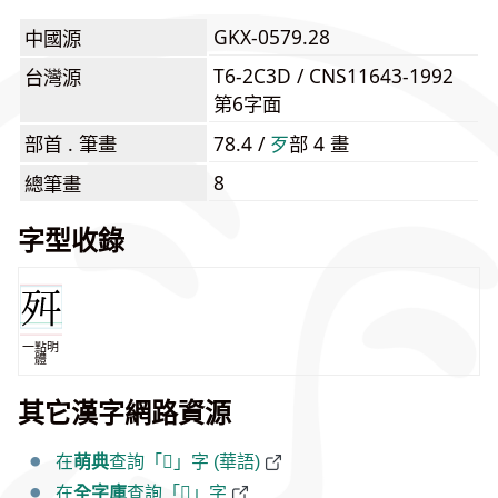
GKX-0579.28
中國源
T6-2C3D / CNS11643-1992
台灣源
第6字面
部首 . 筆畫
78.4 /
⽍
部 4 畫
8
總筆畫
字型收錄
一點明
體
其它漢字網路資源
在
萌典
查詢「𣧒」字 (華語)
在
全字庫
查詢「𣧒」字